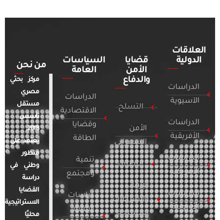
العلاقات
الدولية
قضايا
السياسات
من نحن
الأمن
العامة
والدفاع
مركز بحثي
الدراسات
مصري
الدراسات
الآسيوية
مستقل
التسلح
الاقتصادية
تأسس
الدراسات
وقضايا
الأمن
2018.
الأفريقية
الطاقة
يعتمد على
السيبراني
منظور
الدراسات
تنمية
التطرف
وطني في
الأمريكية
ومجتمع
دراسة
الإرهاب
القضايا
الدراسات
دراسات
والصراعات
الاستراتيجية
الأوروبية
الإعلام
المسلحة
محليًا