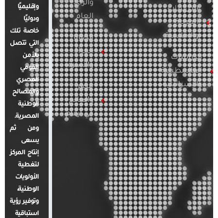
والرأي
وإقليميًا
الدراسات
العام
ودوليًا
العربية
خاصة تلك
والإقليمية
قضايا
التي تتصل
المرأة
بالأمن
الدراسات
والأسرة
القومي
الفلسطينية
المصري
والإسرائيلية
مصر
والمصالح
والعالم
الوطنية
في أرقام
المصرية.
ومن ثم
يسعى
إنتاج المركز
لتغطية
الأولويات
الوطنية،
وتوفير رؤية
استباقية