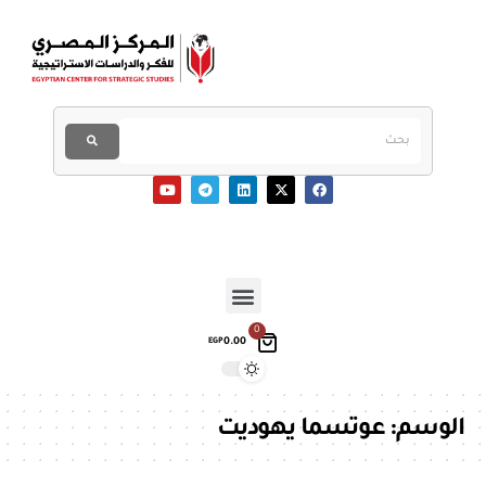
0
0.00
EGP
الوسم:
عوتسما يهوديت