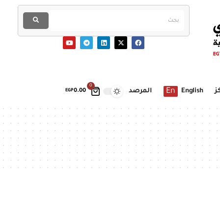
0
En
ز
English
المرصد
EGP
0.00