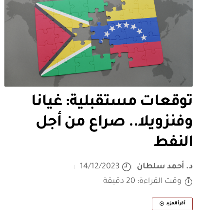
توقعات مستقبلية: غيانا
وفنزويلا.. صراع من أجل
النفط
د. أحمد سلطان
14/12/2023
وقت القراءة: 20 دقيقة
أقرأ المزيد