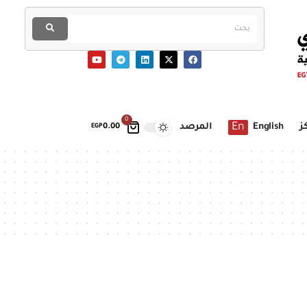
0
En
ز
English
المرصد
EGP
0.00