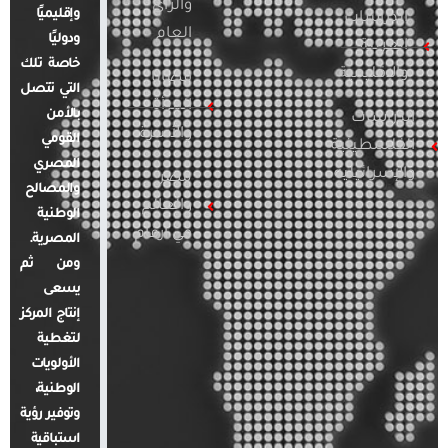
والرأي
وإقليميًا
الدراسات
العام
ودوليًا
العربية
خاصة تلك
والإقليمية
قضايا
التي تتصل
المرأة
بالأمن
الدراسات
والأسرة
القومي
الفلسطينية
المصري
والإسرائيلية
مصر
والمصالح
والعالم
الوطنية
في أرقام
المصرية.
ومن ثم
يسعى
إنتاج المركز
لتغطية
الأولويات
الوطنية،
وتوفير رؤية
استباقية