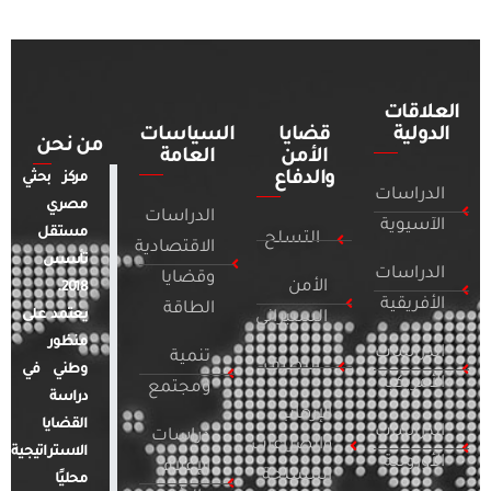
العلاقات
الدولية
قضايا
السياسات
من نحن
الأمن
العامة
والدفاع
مركز بحثي
الدراسات
مصري
الدراسات
الآسيوية
مستقل
التسلح
الاقتصادية
تأسس
الدراسات
وقضايا
الأمن
2018.
الأفريقية
الطاقة
يعتمد على
السيبراني
منظور
الدراسات
تنمية
التطرف
وطني في
الأمريكية
ومجتمع
دراسة
الإرهاب
القضايا
الدراسات
دراسات
والصراعات
الاستراتيجية
الأوروبية
الإعلام
المسلحة
محليًا