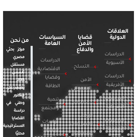
العلاقات
الدولية
قضايا
السياسات
من نحن
الأمن
العامة
والدفاع
مركز بحثي
الدراسات
مصري
الدراسات
الآسيوية
مستقل
التسلح
الاقتصادية
تأسس
الدراسات
وقضايا
الأمن
2018.
الأفريقية
الطاقة
يعتمد على
السيبراني
منظور
الدراسات
تنمية
التطرف
وطني في
الأمريكية
ومجتمع
دراسة
الإرهاب
القضايا
الدراسات
دراسات
والصراعات
الاستراتيجية
الأوروبية
الإعلام
المسلحة
محليًا