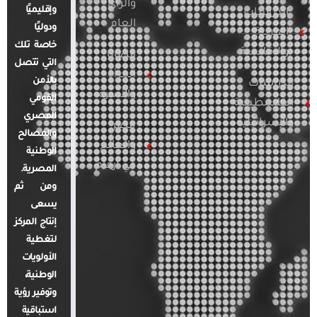
والرأي
وإقليميًا
الدراسات
العام
ودوليًا
العربية
خاصة تلك
والإقليمية
قضايا
التي تتصل
المرأة
بالأمن
الدراسات
والأسرة
القومي
الفلسطينية
المصري
والإسرائيلية
مصر
والمصالح
والعالم
الوطنية
في أرقام
المصرية.
ومن ثم
يسعى
إنتاج المركز
لتغطية
الأولويات
الوطنية،
وتوفير رؤية
استباقية