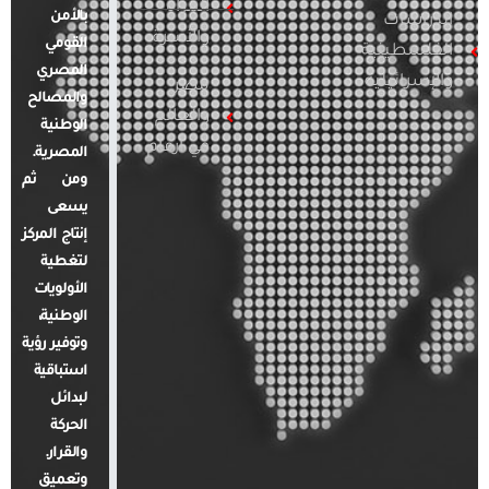
المرأة
بالأمن
الدراسات
والأسرة
القومي
الفلسطينية
المصري
والإسرائيلية
مصر
والمصالح
والعالم
الوطنية
في أرقام
المصرية.
ومن ثم
يسعى
إنتاج المركز
لتغطية
الأولويات
الوطنية،
وتوفير رؤية
استباقية
لبدائل
الحركة
والقرار.
وتعميق