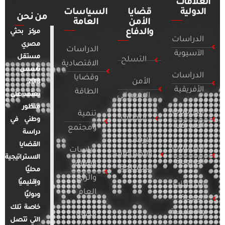
العلاقات
الدولية
قضايا
السياسات
من نحن
الأمن
العامة
والدفاع
مركز بحثي
الدراسات
مصري
الدراسات
الآسيوية
مستقل
التسلح
الاقتصادية
تأسس
الدراسات
وقضايا
الأمن
2018.
الأفريقية
الطاقة
يعتمد على
السيبراني
منظور
الدراسات
تنمية
التطرف
وطني في
الأمريكية
ومجتمع
دراسة
الإرهاب
القضايا
الدراسات
دراسات
والصراعات
الاستراتيجية
الأوروبية
الإعلام
المسلحة
محليًا
والرأي
وإقليميًا
الدراسات
العام
ودوليًا
العربية
خاصة تلك
والإقليمية
قضايا
التي تتصل