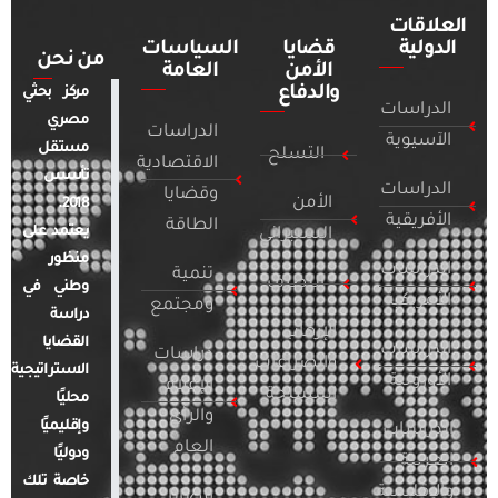
العلاقات
الدولية
قضايا
السياسات
من نحن
الأمن
العامة
والدفاع
مركز بحثي
الدراسات
مصري
الدراسات
الآسيوية
مستقل
التسلح
الاقتصادية
تأسس
الدراسات
وقضايا
الأمن
2018.
الأفريقية
الطاقة
يعتمد على
السيبراني
منظور
الدراسات
تنمية
التطرف
وطني في
الأمريكية
ومجتمع
دراسة
الإرهاب
القضايا
الدراسات
دراسات
والصراعات
الاستراتيجية
الأوروبية
الإعلام
المسلحة
محليًا
والرأي
وإقليميًا
الدراسات
العام
ودوليًا
العربية
خاصة تلك
والإقليمية
قضايا