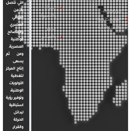
التي تتصل
المرأة
بالأمن
الدراسات
والأسرة
القومي
الفلسطينية
المصري
والإسرائيلية
مصر
والمصالح
والعالم
الوطنية
في أرقام
المصرية.
ومن ثم
يسعى
إنتاج المركز
لتغطية
الأولويات
الوطنية،
وتوفير رؤية
استباقية
لبدائل
الحركة
والقرار.