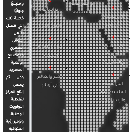
والصراعات
وإقليميًا
دراسات
ودوليًا
المسلحة
الدراسات
الإعلام
خاصة تلك
الأوروبية
والرأي العام
التي تتصل
بالأمن
القومي
الدراسات
قضايا المرأة
المصري
العربية
والأسرة
والمصالح
والإقليمية
الوطنية
المصرية.
مصر والعالم
ومن ثم
الدراسات
في أرقام
يسعى
الفلسطينية
إنتاج المركز
لتغطية
والإسرائيلية
الأولويات
الوطنية،
وتوفير رؤية
استباقية