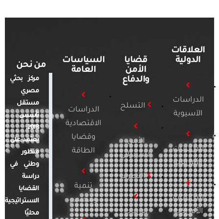
العلاقات
الدولية
قضايا
السياسات
من نحن
الأمن
العامة
والدفاع
مركز بحثي
مصري
الدراسات
مستقل
التسلح
الدراسات
الآسيوية
تأسس
الاقتصادية
2018.
وقضايا
يعتمد على
الأمن
الدراسات
الطاقة
منظور
السيبراني
الأفريقية
وطني في
التطرف
دراسة
تنمية
القضايا
الدراسات
ومجتمع
الاستراتيجية
الأمريكية
الإرهاب
محليًا