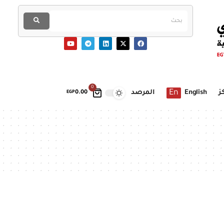
0
En
ز
English
المرصد
EGP
0.00