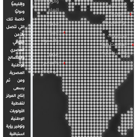
والرأي
وإقليميًا
الدراسات
العام
ودوليًا
العربية
خاصة تلك
والإقليمية
قضايا
التي تتصل
المرأة
بالأمن
الدراسات
والأسرة
القومي
الفلسطينية
المصري
والإسرائيلية
مصر
والمصالح
والعالم
الوطنية
في أرقام
المصرية.
ومن ثم
يسعى
إنتاج المركز
لتغطية
الأولويات
الوطنية،
وتوفير رؤية
استباقية