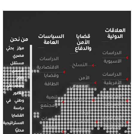
العلاقات
الدولية
قضايا
السياسات
من نحن
الأمن
العامة
والدفاع
مركز بحثي
الدراسات
مصري
الدراسات
الآسيوية
مستقل
التسلح
الاقتصادية
تأسس
الدراسات
وقضايا
الأمن
2018.
الأفريقية
الطاقة
يعتمد على
السيبراني
منظور
الدراسات
تنمية
التطرف
وطني في
الأمريكية
ومجتمع
دراسة
الإرهاب
القضايا
الدراسات
دراسات
والصراعات
الاستراتيجية
الأوروبية
الإعلام
المسلحة
محليًا