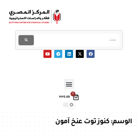
0
0.00
EGP
الوسم:
كنوز توت عنخ آمون