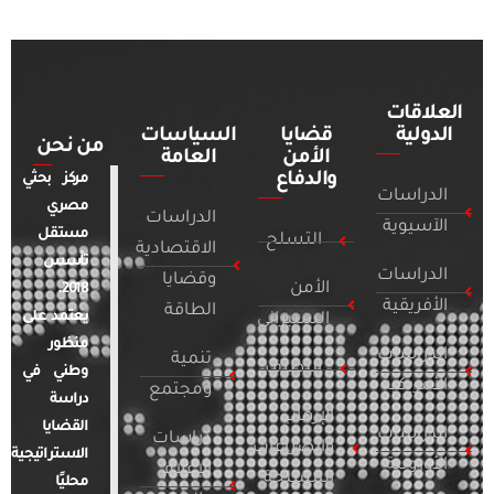
العلاقات
الدولية
قضايا
السياسات
من نحن
الأمن
العامة
والدفاع
مركز بحثي
الدراسات
مصري
الدراسات
الآسيوية
مستقل
التسلح
الاقتصادية
تأسس
الدراسات
وقضايا
الأمن
2018.
الأفريقية
الطاقة
يعتمد على
السيبراني
منظور
الدراسات
تنمية
التطرف
وطني في
الأمريكية
ومجتمع
دراسة
الإرهاب
القضايا
الدراسات
دراسات
والصراعات
الاستراتيجية
الأوروبية
الإعلام
المسلحة
محليًا