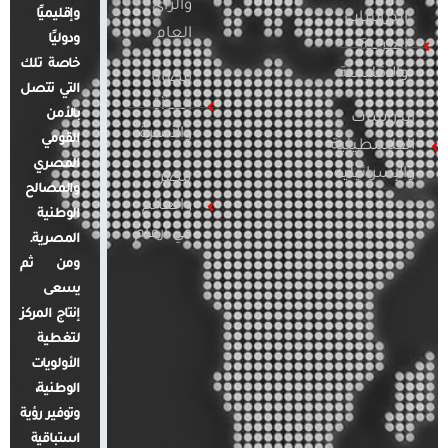
والرأي
وإقليميًا
الدراسات
العام
ودوليًا
العربية
خاصة تلك
والإقليمية
قضايا
التي تتصل
المرأة
بالأمن
الدراسات
والأسرة
القومي
الفلسطينية
المصري
والإسرائيلية
مصر
والمصالح
والعالم
الوطنية
في أرقام
المصرية.
ومن ثم
يسعى
إنتاج المركز
لتغطية
الأولويات
الوطنية،
وتوفير رؤية
استباقية