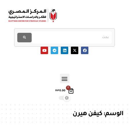
0
0.00
EGP
الوسم:
كيفن هيرن