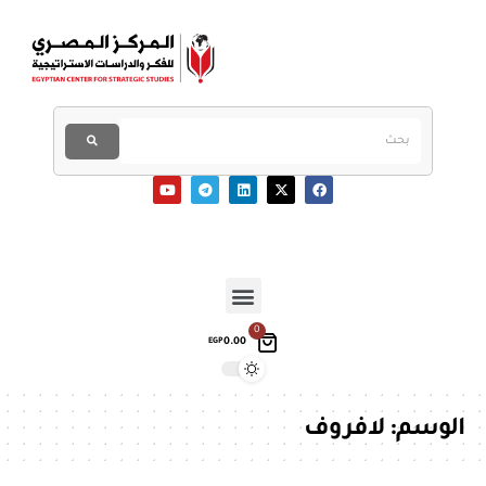
0
0.00
EGP
الوسم:
لافروف