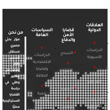
العلاقات
الدولية
قضايا
السياسات
من نحن
الأمن
العامة
والدفاع
مركز بحثي
مصري
الدراسات
مستقل
التسلح
الدراسات
الآسيوية
تأسس
الاقتصادية
2018.
وقضايا
يعتمد على
الأمن
الدراسات
الطاقة
منظور
السيبراني
الأفريقية
وطني في
التطرف
دراسة
تنمية
القضايا
الدراسات
ومجتمع
الاستراتيجية
الأمريكية
الإرهاب
محليًا