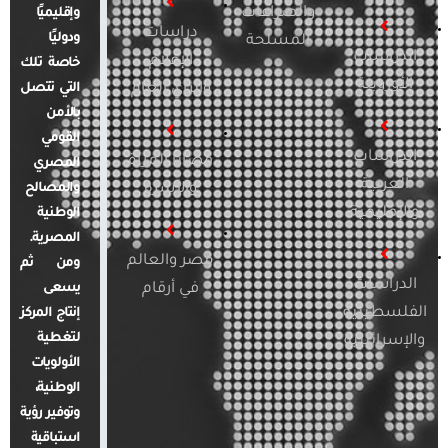
والصراعات
وإقليميًا
دراسات
ودوليًا
المسلحة
الدراسات
الإعلام
خاصة تلك
الأوروبية
والرأي العام
التي تتصل
بالأمن
القومي
الدراسات
قضايا المرأة
المصري
العربية
والأسرة
والمصالح
والإقليمية
الوطنية
المصرية.
مصر والعالم
ومن ثم
الدراسات
في أرقام
يسعى
الفلسطينية
إنتاج المركز
لتغطية
والإسرائيلية
الأولويات
الوطنية،
وتوفير رؤية
استباقية