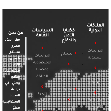
العلاقات
الدولية
قضايا
السياسات
من نحن
الأمن
العامة
والدفاع
مركز بحثي
مصري
الدراسات
مستقل
التسلح
الدراسات
الآسيوية
تأسس
الاقتصادية
2018.
وقضايا
يعتمد على
الأمن
الدراسات
الطاقة
منظور
السيبراني
الأفريقية
وطني في
التطرف
دراسة
تنمية
القضايا
الدراسات
ومجتمع
الاستراتيجية
الأمريكية
الإرهاب
محليًا