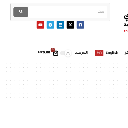
0
En
ز
English
المرصد
EGP
0.00