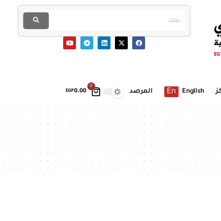
0
En
ز
English
المرصد
EGP
0.00