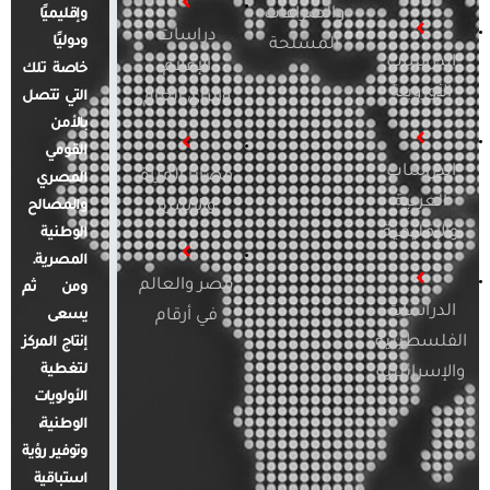
والصراعات
وإقليميًا
دراسات
ودوليًا
المسلحة
الدراسات
الإعلام
خاصة تلك
الأوروبية
والرأي العام
التي تتصل
بالأمن
القومي
الدراسات
قضايا المرأة
المصري
العربية
والأسرة
والمصالح
والإقليمية
الوطنية
المصرية.
مصر والعالم
ومن ثم
الدراسات
في أرقام
يسعى
الفلسطينية
إنتاج المركز
لتغطية
والإسرائيلية
الأولويات
الوطنية،
وتوفير رؤية
استباقية