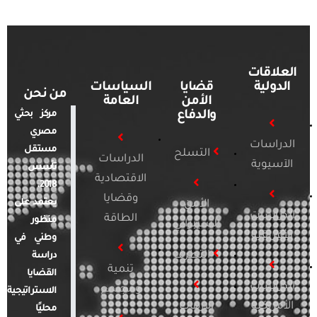
العلاقات
الدولية
قضايا
السياسات
من نحن
الأمن
العامة
والدفاع
مركز بحثي
مصري
الدراسات
مستقل
التسلح
الدراسات
الآسيوية
تأسس
الاقتصادية
2018.
وقضايا
يعتمد على
الأمن
الدراسات
الطاقة
منظور
السيبراني
الأفريقية
وطني في
التطرف
دراسة
تنمية
القضايا
الدراسات
ومجتمع
الاستراتيجية
الأمريكية
الإرهاب
محليًا