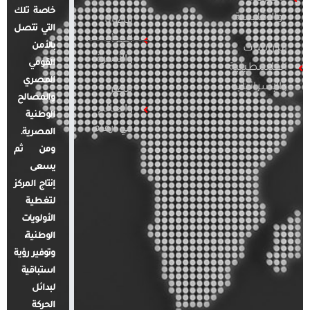
خاصة تلك
والإقليمية
قضايا
التي تتصل
المرأة
بالأمن
الدراسات
والأسرة
القومي
الفلسطينية
المصري
والإسرائيلية
مصر
والمصالح
والعالم
الوطنية
في أرقام
المصرية.
ومن ثم
يسعى
إنتاج المركز
لتغطية
الأولويات
الوطنية،
وتوفير رؤية
استباقية
لبدائل
الحركة