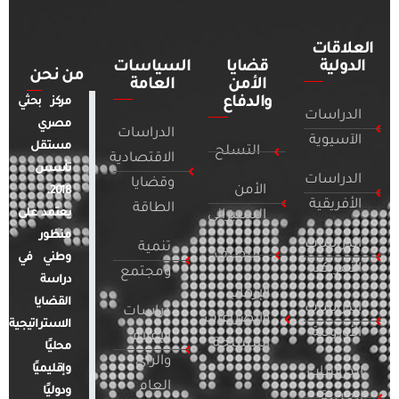
العلاقات
الدولية
قضايا
السياسات
من نحن
الأمن
العامة
والدفاع
مركز بحثي
الدراسات
مصري
الدراسات
الآسيوية
مستقل
التسلح
الاقتصادية
تأسس
الدراسات
وقضايا
الأمن
2018.
الأفريقية
الطاقة
يعتمد على
السيبراني
منظور
الدراسات
تنمية
التطرف
وطني في
الأمريكية
ومجتمع
دراسة
الإرهاب
القضايا
الدراسات
دراسات
والصراعات
الاستراتيجية
الأوروبية
الإعلام
المسلحة
محليًا
والرأي
وإقليميًا
الدراسات
العام
ودوليًا
العربية