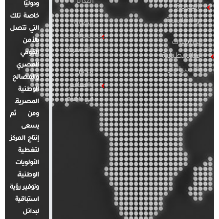
العام
ودوليًا
العربية
خاصة تلك
والإقليمية
قضايا
التي تتصل
المرأة
بالأمن
الدراسات
والأسرة
القومي
الفلسطينية
المصري
والإسرائيلية
مصر
والمصالح
والعالم
الوطنية
في أرقام
المصرية.
ومن ثم
يسعى
إنتاج المركز
لتغطية
الأولويات
الوطنية،
وتوفير رؤية
استباقية
لبدائل