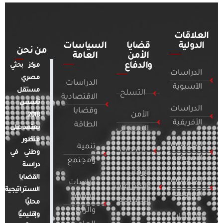
العلاقات
الدولية
قضايا
السياسات
من نحن
الأمن
العامة
والدفاع
مركز بحثي
الدراسات
مصري
الدراسات
الآسيوية
مستقل
التسلح
الاقتصادية
تأسس
الدراسات
وقضايا
الأمن
2018.
الأفريقية
الطاقة
يعتمد على
السيبراني
منظور
الدراسات
تنمية
التطرف
وطني في
الأمريكية
ومجتمع
دراسة
الإرهاب
القضايا
الدراسات
دراسات
والصراعات
الاستراتيجية
الأوروبية
الإعلام
المسلحة
محليًا
والرأي
وإقليميًا
الدراسات