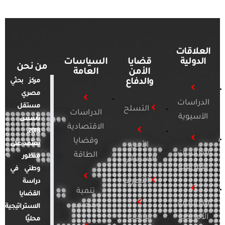
العلاقات
الدولية
قضايا
السياسات
من نحن
الأمن
العامة
والدفاع
مركز بحثي
مصري
الدراسات
مستقل
التسلح
الدراسات
الآسيوية
تأسس
الاقتصادية
2018.
وقضايا
يعتمد على
الأمن
الدراسات
الطاقة
منظور
السيبراني
الأفريقية
وطني في
التطرف
دراسة
تنمية
القضايا
الدراسات
ومجتمع
الاستراتيجية
الأمريكية
الإرهاب
محليًا