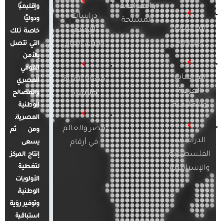
والصراعات
وإقليميًا
دراسات
ودوليًا
المسلحة
الدراسات
الإعلام
خاصة تلك
الأوروبية
والرأي العام
التي تتصل
بالأمن
القومي
الدراسات
قضايا المرأة
المصري
العربية
والأسرة
والمصالح
والإقليمية
الوطنية
المصرية.
مصر والعالم
ومن ثم
الدراسات
في أرقام
يسعى
الفلسطينية
إنتاج المركز
لتغطية
والإسرائيلية
الأولويات
الوطنية،
وتوفير رؤية
استباقية