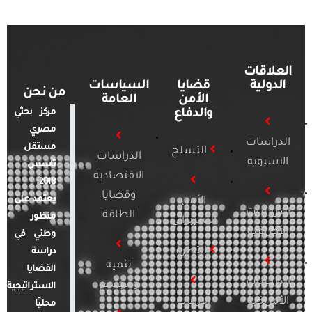
العلاقات
الدولية
قضايا
السياسات
من نحن
الأمن
العامة
والدفاع
مركز بحثي
مصري
الدراسات
مستقل
التسلح
الدراسات
الآسيوية
تأسس
الاقتصادية
2018.
وقضايا
يعتمد على
الأمن
الدراسات
الطاقة
منظور
السيبراني
الأفريقية
وطني في
التطرف
دراسة
تنمية
القضايا
الدراسات
ومجتمع
الاستراتيجية
الأمريكية
الإرهاب
محليًا