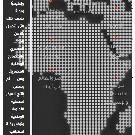
والصراعات
وإقليميًا
دراسات
ودوليًا
المسلحة
الدراسات
الإعلام
خاصة تلك
الأوروبية
والرأي العام
التي تتصل
بالأمن
القومي
الدراسات
قضايا المرأة
المصري
العربية
والأسرة
والمصالح
والإقليمية
الوطنية
المصرية.
مصر والعالم
ومن ثم
الدراسات
في أرقام
يسعى
الفلسطينية
إنتاج المركز
لتغطية
والإسرائيلية
الأولويات
الوطنية،
وتوفير رؤية
استباقية