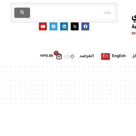
0
En
ز
English
المرصد
EGP
0.00