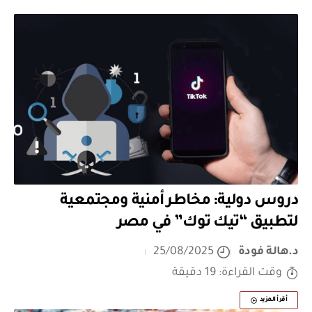
دروس دولية: مخاطر أمنية ومجتمعية
لتطبيق “تيك توك” في مصر
د.هالة فودة
25/08/2025
وقت القراءة: 19 دقيقة
أقرأ المزيد