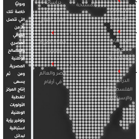
دراسات
ودوليًا
المسلحة
الدراسات
الإعلام
خاصة تلك
الأوروبية
والرأي العام
التي تتصل
بالأمن
القومي
الدراسات
قضايا المرأة
المصري
العربية
والأسرة
والمصالح
والإقليمية
الوطنية
المصرية.
مصر والعالم
ومن ثم
الدراسات
في أرقام
يسعى
الفلسطينية
إنتاج المركز
لتغطية
والإسرائيلية
الأولويات
الوطنية،
وتوفير رؤية
استباقية
لبدائل