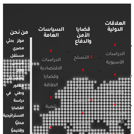
العلاقات
الدولية
قضايا
السياسات
من نحن
الأمن
العامة
والدفاع
مركز بحثي
مصري
الدراسات
مستقل
التسلح
الدراسات
الآسيوية
تأسس
الاقتصادية
2018.
وقضايا
يعتمد على
الأمن
الدراسات
الطاقة
منظور
السيبراني
الأفريقية
وطني في
التطرف
دراسة
تنمية
القضايا
الدراسات
ومجتمع
الاستراتيجية
الأمريكية
الإرهاب
محليًا
والصراعات
وإقليميًا