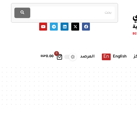
0
En
ز
English
المرصد
EGP
0.00