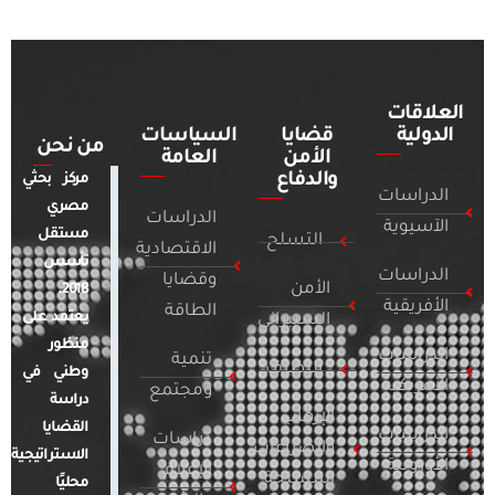
العلاقات
الدولية
قضايا
السياسات
من نحن
الأمن
العامة
والدفاع
مركز بحثي
الدراسات
مصري
الدراسات
الآسيوية
مستقل
التسلح
الاقتصادية
تأسس
الدراسات
وقضايا
الأمن
2018.
الأفريقية
الطاقة
يعتمد على
السيبراني
منظور
الدراسات
تنمية
التطرف
وطني في
الأمريكية
ومجتمع
دراسة
الإرهاب
القضايا
الدراسات
دراسات
والصراعات
الاستراتيجية
الأوروبية
الإعلام
المسلحة
محليًا