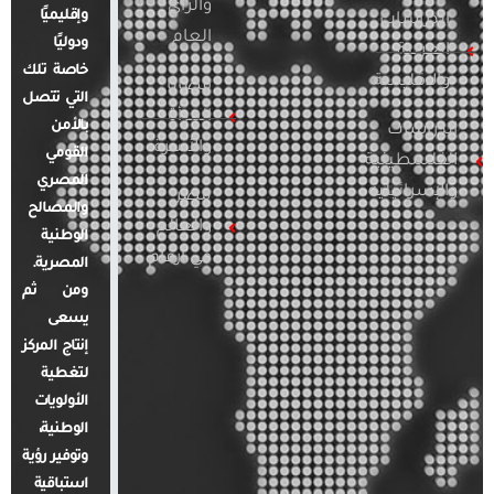
والرأي
وإقليميًا
الدراسات
العام
ودوليًا
العربية
خاصة تلك
والإقليمية
قضايا
التي تتصل
المرأة
بالأمن
الدراسات
والأسرة
القومي
الفلسطينية
المصري
والإسرائيلية
مصر
والمصالح
والعالم
الوطنية
في أرقام
المصرية.
ومن ثم
يسعى
إنتاج المركز
لتغطية
الأولويات
الوطنية،
وتوفير رؤية
استباقية