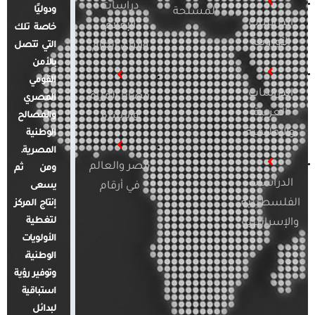
دراسات
ودوليًا
المسلحة
الدراسات
الإعلام
خاصة تلك
الأوروبية
والرأي العام
التي تتصل
بالأمن
القومي
الدراسات
قضايا المرأة
المصري
العربية
والأسرة
والمصالح
والإقليمية
الوطنية
المصرية.
مصر والعالم
ومن ثم
الدراسات
في أرقام
يسعى
الفلسطينية
إنتاج المركز
لتغطية
والإسرائيلية
الأولويات
الوطنية،
وتوفير رؤية
استباقية
لبدائل