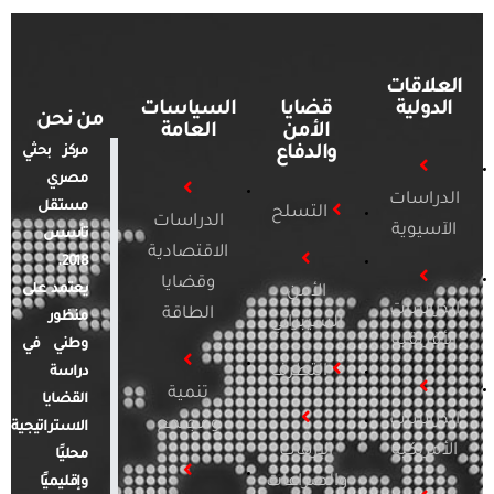
العلاقات
الدولية
قضايا
السياسات
من نحن
الأمن
العامة
والدفاع
مركز بحثي
مصري
الدراسات
مستقل
التسلح
الدراسات
الآسيوية
تأسس
الاقتصادية
2018.
وقضايا
يعتمد على
الأمن
الدراسات
الطاقة
منظور
السيبراني
الأفريقية
وطني في
التطرف
دراسة
تنمية
القضايا
الدراسات
ومجتمع
الاستراتيجية
الأمريكية
الإرهاب
محليًا
والصراعات
وإقليميًا