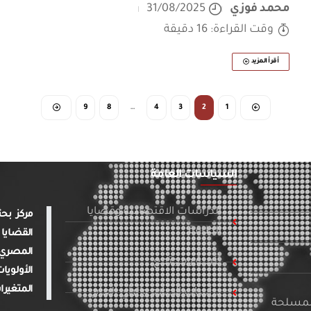
محمد فوزي
31/08/2025
وقت القراءة: 16 دقيقة
أقرأ المزيد
9
8
…
4
3
2
1
السياسات العامة
الدراسات الاقتصادية وقضايا
الطاقة
القضايا 
المصري 
تنمية ومجتمع
الأولويا
المتغيرا
دراسات الإعلام والرأي العام
المسلحة