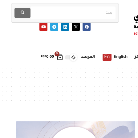
0
En
ز
English
المرصد
EGP
0.00