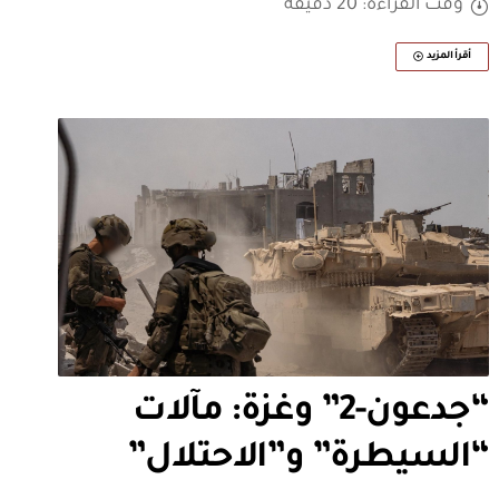
وقت القراءة: 20 دقيقة
أقرأ المزيد
“جدعون-2” وغزة: مآلات
“السيطرة” و”الاحتلال”