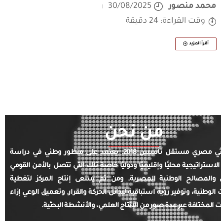
محمد منصور
30/08/2025
وقت القراءة: 24 دقيقة
أقرأ المزيد
من نحن
مركز بحثي مصري مستقل تأسس 2018. يعتمد على منظور وطني في دراسة
الاستراتيجية محليًا وإقليميًا ودوليًا خاصة تلك التي تتصل بالأمن القومي
والمصالح الوطنية المصرية. ومن ثم يسعى إنتاج المركز لتغطية
ت الوطنية، وتوفير رؤية استباقية لبدائل الحركة والقرار. وتعميق الوعي إزاء
ت المختلفة عبر عدة صور من الإنتاج العلمي، والأنشطة البحثية.