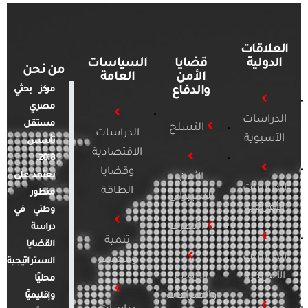
العلاقات
الدولية
قضايا
السياسات
من نحن
الأمن
العامة
والدفاع
مركز بحثي
مصري
الدراسات
مستقل
التسلح
الدراسات
الآسيوية
تأسس
الاقتصادية
2018.
وقضايا
يعتمد على
الأمن
الدراسات
الطاقة
منظور
السيبراني
الأفريقية
وطني في
التطرف
دراسة
تنمية
القضايا
الدراسات
ومجتمع
الاستراتيجية
الأمريكية
الإرهاب
محليًا
والصراعات
وإقليميًا