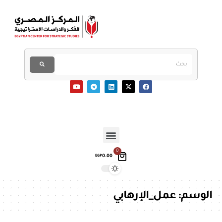
0
0.00
EGP
الوسم:
عمل_الإرهابي