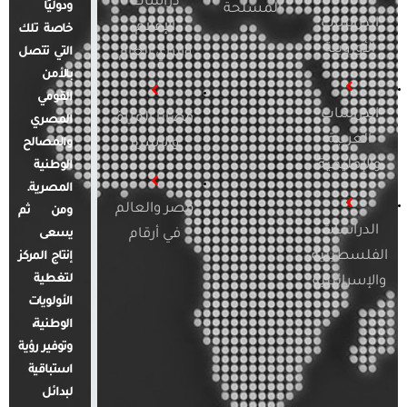
دراسات
ودوليًا
المسلحة
الدراسات
الإعلام
خاصة تلك
الأوروبية
والرأي العام
التي تتصل
بالأمن
القومي
الدراسات
قضايا المرأة
المصري
العربية
والأسرة
والمصالح
والإقليمية
الوطنية
المصرية.
مصر والعالم
ومن ثم
الدراسات
في أرقام
يسعى
الفلسطينية
إنتاج المركز
لتغطية
والإسرائيلية
الأولويات
الوطنية،
وتوفير رؤية
استباقية
لبدائل