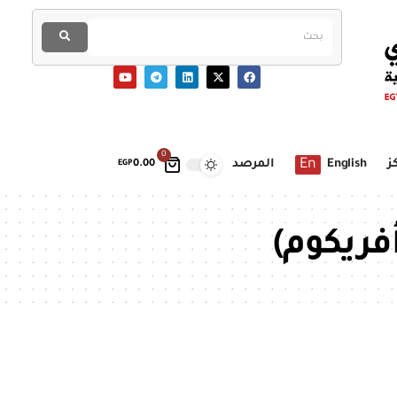
0
En
ز
English
المرصد
EGP
0.00
فريكوم)