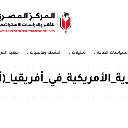
لسياسات العامة
تحليلات
أنشطة وفاعليات
مكتبة المرك
ة_الأمريكية_في_أفريقيا_(أ