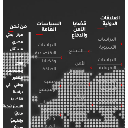
العلاقات
الدولية
قضايا
السياسات
من نحن
الأمن
العامة
والدفاع
مركز بحثي
الدراسات
مصري
الدراسات
الآسيوية
مستقل
التسلح
الاقتصادية
تأسس
الدراسات
وقضايا
الأمن
2018.
الأفريقية
الطاقة
يعتمد على
السيبراني
منظور
الدراسات
تنمية
التطرف
وطني في
الأمريكية
ومجتمع
دراسة
الإرهاب
القضايا
الدراسات
دراسات
والصراعات
الاستراتيجية
الأوروبية
الإعلام
المسلحة
محليًا
والرأي
وإقليميًا
الدراسات
العام