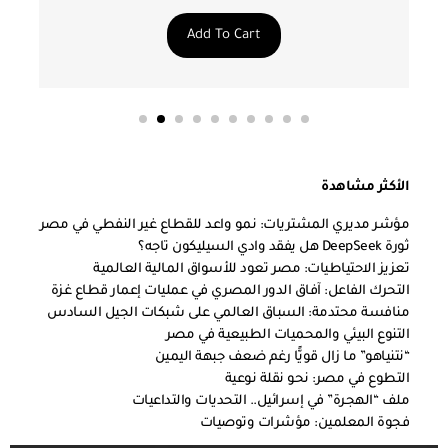
Add To Cart
الأكثر مشاهدة
مؤشر مديري المشتريات: نمو واعد للقطاع غير النفطي في مصر
ثورة DeepSeek هل يفقد وادي السيليكون تاجه؟
تعزيز الاحتياطيات: مصر تعود للأسواق المالية العالمية
التحرك الفاعل: آفاق الدور المصري في عمليات إعمار قطاع غزة
منافسة محتدمة: السباق العالمي على شبكات الجيل السادس
التنوع البيئي والمحميات الطبيعية في مصر
“نتنياهو” ما زال قويًّا رغم ضعف جبهة اليمين
التطوع في مصر: نحو نقلة نوعية
ملف “الهجرة” في إسرائيل.. التحديات والتداعيات
فجوة المعلمين: مؤشرات وتوصيات