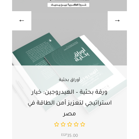
أوراق بحثية
ورقة بحثية – الهيدروجين: خيار
و
استراتيجي لتعزيز أمن الطاقة في
ا
مصر
EGP
35.00