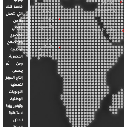
ودوليًا
العربية
خاصة تلك
والإقليمية
قضايا
التي تتصل
المرأة
بالأمن
الدراسات
والأسرة
القومي
الفلسطينية
المصري
والإسرائيلية
مصر
والمصالح
والعالم
الوطنية
في أرقام
المصرية.
ومن ثم
يسعى
إنتاج المركز
لتغطية
الأولويات
الوطنية،
وتوفير رؤية
استباقية
لبدائل