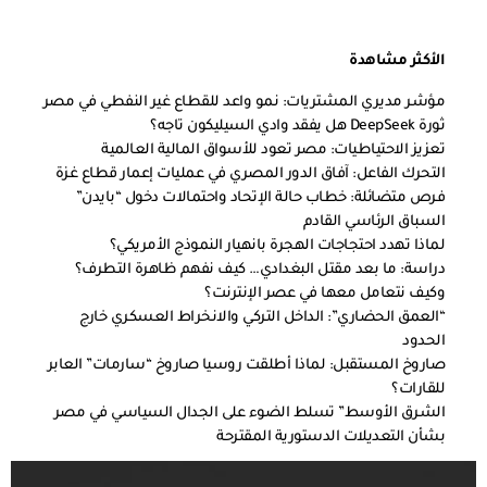
الأكثر مشاهدة
مؤشر مديري المشتريات: نمو واعد للقطاع غير النفطي في مصر
ثورة DeepSeek هل يفقد وادي السيليكون تاجه؟
تعزيز الاحتياطيات: مصر تعود للأسواق المالية العالمية
التحرك الفاعل: آفاق الدور المصري في عمليات إعمار قطاع غزة
فرص متضائلة: خطاب حالة الإتحاد واحتمالات دخول “بايدن”
السباق الرئاسي القادم
لماذا تهدد احتجاجات الهجرة بانهيار النموذج الأمريكي؟
دراسة: ما بعد مقتل البغدادي… كيف نفهم ظاهرة التطرف؟
وكيف نتعامل معها في عصر الإنترنت؟
“العمق الحضاري”: الداخل التركي والانخراط العسكري خارج
الحدود
صاروخ المستقبل: لماذا أطلقت روسيا صاروخ “سارمات” العابر
للقارات؟
الشرق الأوسط” تسلط الضوء على الجدال السياسي في مصر
بشأن التعديلات الدستورية المقترحة