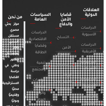
العلاقات
الدولية
قضايا
السياسات
من نحن
الأمن
العامة
والدفاع
مركز بحثي
الدراسات
مصري
الدراسات
الآسيوية
مستقل
التسلح
الاقتصادية
تأسس
الدراسات
وقضايا
الأمن
2018.
الأفريقية
الطاقة
يعتمد على
السيبراني
منظور
الدراسات
تنمية
التطرف
وطني في
الأمريكية
ومجتمع
دراسة
الإرهاب
القضايا
الدراسات
دراسات
والصراعات
الاستراتيجية
الأوروبية
الإعلام
المسلحة
محليًا
والرأي
وإقليميًا
الدراسات
العام
ودوليًا
العربية