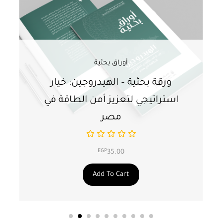
أوراق بحثية
ورقة بحثية – الهيدروجين: خيار
و
استراتيجي لتعزيز أمن الطاقة في
ا
مصر
EGP
35.00
Add To Cart