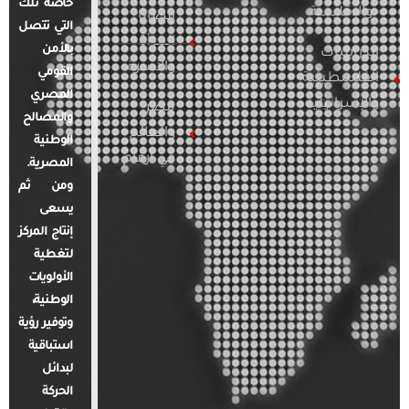
خاصة تلك
والإقليمية
قضايا
التي تتصل
المرأة
بالأمن
الدراسات
والأسرة
القومي
الفلسطينية
المصري
والإسرائيلية
مصر
والمصالح
والعالم
الوطنية
في أرقام
المصرية.
ومن ثم
يسعى
إنتاج المركز
لتغطية
الأولويات
الوطنية،
وتوفير رؤية
استباقية
لبدائل
الحركة