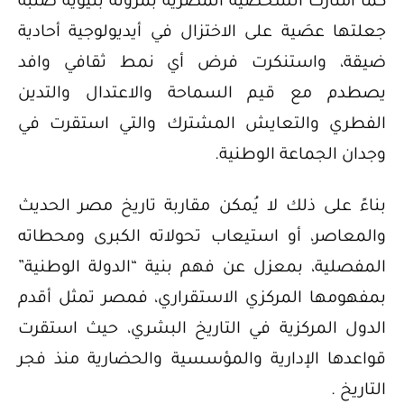
كما امتازت الشخصية المصرية بمرونة بنيوية صلبة
جعلتها عصَية على الاختزال في أيديولوجية أحادية
ضيقة، واستنكرت فرض أي نمط ثقافي وافد
يصطدم مع قيم السماحة والاعتدال والتدين
الفطري والتعايش المشترك والتي استقرت في
وجدان الجماعة الوطنية.
بناءً على ذلك لا يُمكن مقاربة تاريخ مصر الحديث
والمعاصر، أو استيعاب تحولاته الكبرى ومحطاته
المفصلية، بمعزل عن فهم بنية “الدولة الوطنية”
بمفهومها المركزي الاستقراري، فمصر تمثل أقدم
الدول المركزية في التاريخ البشري، حيث استقرت
قواعدها الإدارية والمؤسسية والحضارية منذ فجر
التاريخ .