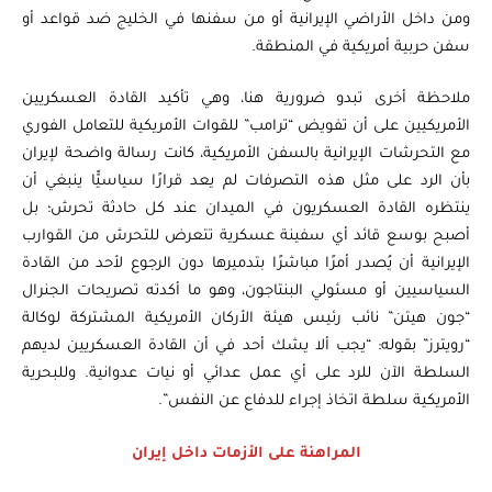
ومن داخل الأراضي الإيرانية أو من سفنها في الخليج ضد قواعد أو
سفن حربية أمريكية في المنطقة.
ملاحظة أخرى تبدو ضرورية هنا، وهي تأكيد القادة العسكريين
الأمريكيين على أن تفويض “ترامب” للقوات الأمريكية للتعامل الفوري
مع التحرشات الإيرانية بالسفن الأمريكية، كانت رسالة واضحة لإيران
بأن الرد على مثل هذه التصرفات لم يعد قرارًا سياسيًّا ينبغي أن
ينتظره القادة العسكريون في الميدان عند كل حادثة تحرش؛ بل
أصبح بوسع قائد أي سفينة عسكرية تتعرض للتحرش من القوارب
الإيرانية أن يُصدر أمرًا مباشرًا بتدميرها دون الرجوع لأحد من القادة
السياسيين أو مسئولي البنتاجون، وهو ما أكدته تصريحات الجنرال
“جون هيتن” نائب رئيس هيئة الأركان الأمريكية المشتركة لوكالة
“رويترز” بقوله: “يجب ألا يشك أحد في أن القادة العسكريين لديهم
السلطة الآن للرد على أي عمل عدائي أو نيات عدوانية. وللبحرية
الأمريكية سلطة اتخاذ إجراء للدفاع عن النفس”.
المراهنة على الأزمات داخل إيران