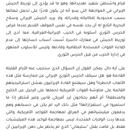
قيام واشنطن بتنفيذ تهديداتها، وهو ما قد يؤدي إلى توريط الجيش
الإيراني في المواجهة التي يبدو أنه لن يكون قادرًا على تحمل تبعاتها
بسبب محدودية إمكانياته وقدراته، ولا يريد الجيش الإيراني وسلاح
البحرية التابع له أن يجد نفسه في نفس الموقف القديم عندما فرض
الحرس الثوري أسلوبه في الحرب الإيرانية-العراقية، مما أدى إلى
توريط الجيش في معارك خاسرة نُسبت أسباب خسارتها إلى عدم
كفاءة القوات المسلحة النظامية وقادتها، وليس للأسلوب المتهور
في إدارة الحرب من قبل الحرس الثوري.
على أية حال، يمكن القول إن السؤال الذي ستجيب عنه الأيام القليلة
القادمة هو: هل سيكف الحرس الثوري الإيراني عن ممارسة مثل هذه
الألعاب الخطرة؟ وهل سيقتنع القادة الإيرانيون بفشل استراتيجيتهم
القائمة على مناوشة القوات الأمريكية لحملها على الرحيل عن الخليج
والمنطقة؟ أم أنهم يحتاجون لرد أمريكي قاسٍ وغير مُنتظر إذا ما
استمروا في استفزازاتها؟ مثل ذلك الرد لم يكن في حسبانهم وهم
يدفعون ميليشياتهم في العراق لمهاجمة القواعد الأمريكية، والتي
عندها ردت الولايات المتحدة، ليس بمهاجمة قواعد هذه الميليشيات
فقط، بل قامت بقتل “سليماني” الذي لم يخطر على ذهن الإيرانيين أن