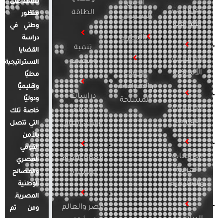
يعتمد على
الأمن
الدراسات
الطاقة
منظور
السيبراني
الأفريقية
وطني في
التطرف
دراسة
تنمية
القضايا
الدراسات
ومجتمع
الاستراتيجية
الأمريكية
الإرهاب
محليًا
والصراعات
وإقليميًا
دراسات
ودوليًا
المسلحة
الدراسات
الإعلام
خاصة تلك
الأوروبية
والرأي العام
التي تتصل
بالأمن
القومي
الدراسات
قضايا المرأة
المصري
العربية
والأسرة
والمصالح
والإقليمية
الوطنية
المصرية.
مصر والعالم
ومن ثم