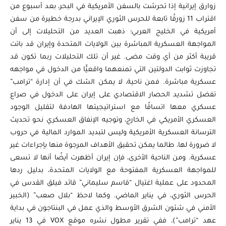
زوارق إيرانية إذا تحرشت بالسفن الأمريكية في البحر، بعد أسبوع من
اقتراب 11 زورقًا تابعة للحرس الثوري الإيراني بدرجة خطيرة من سفن
أمريكية في الخليج العربي؛ ذهبت العديد من التحليلات إلى أن
المواجهة العسكرية المباشرة بين الولايات المتحدة وإيران قد باتت
قريبة أكثر من أي وقت مضى. غير أن تلك التحليلات ربما تكون قد
تجاوزت ثوابت الدولتين التي تمنعهما واقعيًّا من الدخول في مواجهه
عسكرية مباشرة. فمن ناحية، لا يمكن الشك في أن إدارة “ترامب”
تفضل تشديد الحصار الاقتصادي على إيران على الدخول في صراع
عسكري معها اتساقًا مع استراتيجيتها الهادفة لتقليل الوجود
العسكري الأمريكي في الخارج، وتوجيه الإنفاق العسكري نحو تحديث
الترسانة العسكرية الأمريكية وليس لتبديد الموارد المالية في حروب
لا ضرورة لها، طالما يمكن تحقيق الأهداف المرجوة منها بإجراءات غير
عسكرية. ومن الناحية الأخرى، فإن إيران أظهرت أيضًا أنها لا تسعى
للمواجهة العسكرية المفتوحة مع الولايات المتحدة، بدليل ردها
المحدود على عملية اغتيال “قاسم سليماني” قائد فيلق القدس في
الحرس الثوري، في يناير الماضي. وكما لاحظ “بلال صعب” (الخبير
الأمني في شئون الشرق الأوسط والذي عمل في البنتاجون في بداية
عهد “ترامب”)، ففي تقرير مطول نشره موقع VOX في 13 يناير