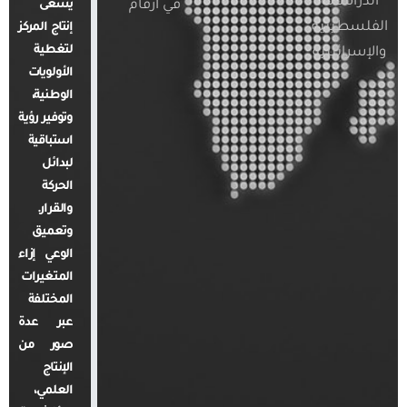
الدراسات
في أرقام
يسعى
الفلسطينية
إنتاج المركز
لتغطية
والإسرائيلية
الأولويات
الوطنية،
وتوفير رؤية
استباقية
لبدائل
الحركة
والقرار.
وتعميق
الوعي إزاء
المتغيرات
المختلفة
عبر عدة
صور من
الإنتاج
العلمي،