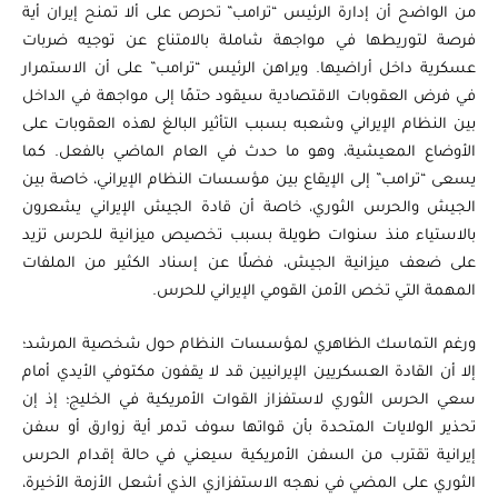
من الواضح أن إدارة الرئيس “ترامب” تحرص على ألا تمنح إيران أية
فرصة لتوريطها في مواجهة شاملة بالامتناع عن توجيه ضربات
عسكرية داخل أراضيها. ويراهن الرئيس “ترامب” على أن الاستمرار
في فرض العقوبات الاقتصادية سيقود حتمًا إلى مواجهة في الداخل
بين النظام الإيراني وشعبه بسبب التأثير البالغ لهذه العقوبات على
الأوضاع المعيشية، وهو ما حدث في العام الماضي بالفعل. كما
يسعى “ترامب” إلى الإيقاع بين مؤسسات النظام الإيراني، خاصة بين
الجيش والحرس الثوري، خاصة أن قادة الجيش الإيراني يشعرون
بالاستياء منذ سنوات طويلة بسبب تخصيص ميزانية للحرس تزيد
على ضعف ميزانية الجيش، فضلًا عن إسناد الكثير من الملفات
المهمة التي تخص الأمن القومي الإيراني للحرس.
ورغم التماسك الظاهري لمؤسسات النظام حول شخصية المرشد؛
إلا أن القادة العسكريين الإيرانيين قد لا يقفون مكتوفي الأيدي أمام
سعي الحرس الثوري لاستفزاز القوات الأمريكية في الخليج؛ إذ إن
تحذير الولايات المتحدة بأن قواتها سوف تدمر أية زوارق أو سفن
إيرانية تقترب من السفن الأمريكية سيعني في حالة إقدام الحرس
الثوري على المضي في نهجه الاستفزازي الذي أشعل الأزمة الأخيرة،