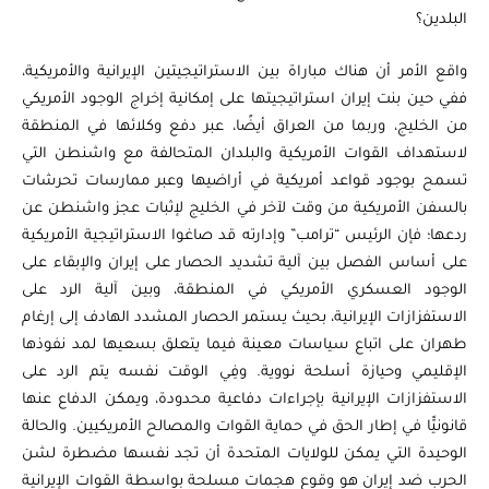
البلدين؟
واقع الأمر أن هناك مباراة بين الاستراتيجيتين الإيرانية والأمريكية،
ففي حين بنت إيران استراتيجيتها على إمكانية إخراج الوجود الأمريكي
من الخليج، وربما من العراق أيضًا، عبر دفع وكلائها في المنطقة
لاستهداف القوات الأمريكية والبلدان المتحالفة مع واشنطن التي
تسمح بوجود قواعد أمريكية في أراضيها وعبر ممارسات تحرشات
بالسفن الأمريكية من وقت لآخر في الخليج لإثبات عجز واشنطن عن
ردعها؛ فإن الرئيس “ترامب” وإدارته قد صاغوا الاستراتيجية الأمريكية
على أساس الفصل بين آلية تشديد الحصار على إيران والإبقاء على
الوجود العسكري الأمريكي في المنطقة، وبين آلية الرد على
الاستفزازات الإيرانية، بحيث يستمر الحصار المشدد الهادف إلى إرغام
طهران على اتباع سياسات معينة فيما يتعلق بسعيها لمد نفوذها
الإقليمي وحيازة أسلحة نووية. وفِي الوقت نفسه يتم الرد على
الاستفزازات الإيرانية بإجراءات دفاعية محدودة، ويمكن الدفاع عنها
قانونيًّا في إطار الحق في حماية القوات والمصالح الأمريكيين. والحالة
الوحيدة التي يمكن للولايات المتحدة أن تجد نفسها مضطرة لشن
الحرب ضد إيران هو وقوع هجمات مسلحة بواسطة القوات الإيرانية