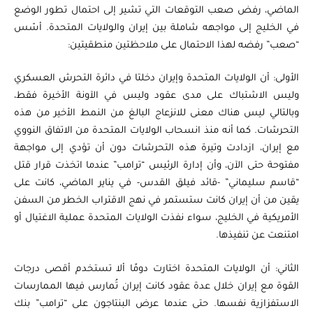
الماضي، رفض صعب التوقعات التي تشير إلى احتمال تطور الوضع
في الخليج إلى مواجهه شاملة بين إيران والولايات المتحدة. أسّس
“صعب” رفضه لهذا الاحتمال على ملاحظتين منطقيتين:
الأولى: أن الولايات المتحدة وإيران دخلتا في دائرة التحرش العسكري
وليس الاشتباك على مدى عقود وليس في الآونة الأخيرة فقط،
وبالتالي ليس هناك معنى للانزعاج البالغ من النمط الأخير من هذه
التحرشات. كما أنه منذ انسحاب الولايات المتحدة من الاتفاق النووي
مع إيران، ازدادت وتيرة هذه التحرشات دون أن تؤدي إلى مواجهة
مفتوحة حتى الآن، وأن إدارة الرئيس “ترامب” عندما اتخذت قرار قتل
“قاسم سليماني” -قائد فيلق القدس- في يناير الماضي، كانت على
يقين من أن إيران كانت ستستمر في نهج الاقتراب الخطر من السفن
الأمريكية في الخليج، سواء نفذت الولايات المتحدة عملية الاغتيال أو
امتنعت عن تنفيذها.
الثاني: أن الولايات المتحدة اختارت دومًا ألا تستخدم أقصى درجات
القوة مع إيران خلال عدة عقود كانت إيران تُمارس فيها الممارسات
الاستفزازية نفسها. حتى عندما عرض البنتاجون على “ترامب” بنك