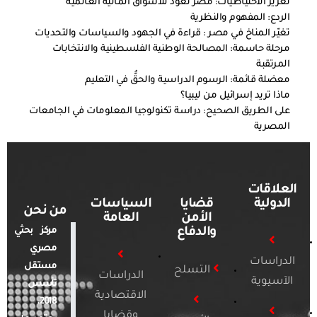
تعزيز الاحتياطيات: مصر تعود للأسواق المالية العالمية
الردع: المفهوم والنظرية
تغيّر المناخ في مصر : قراءة في الجهود والسياسات والتحديات
مرحلة حاسمة: المصالحة الوطنية الفلسطينية والانتخابات
المرتقبة
معضلة قائمة: الرسوم الدراسية والحقُّ في التعليم
ماذا تريد إسرائيل من ليبيا؟
على الطريق الصحيح: دراسة تكنولوجيا المعلومات في الجامعات
المصرية
العلاقات
الدولية
قضايا
السياسات
من نحن
الأمن
العامة
والدفاع
مركز بحثي
مصري
الدراسات
مستقل
التسلح
الدراسات
الآسيوية
تأسس
الاقتصادية
2018.
وقضايا