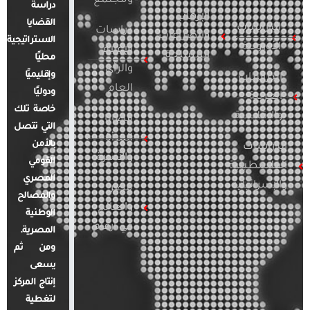
ومجتمع
دراسة
الإرهاب
القضايا
الدراسات
دراسات
والصراعات
الاستراتيجية
الأوروبية
الإعلام
المسلحة
محليًا
والرأي
وإقليميًا
الدراسات
العام
ودوليًا
العربية
خاصة تلك
والإقليمية
قضايا
التي تتصل
المرأة
بالأمن
الدراسات
والأسرة
القومي
الفلسطينية
المصري
والإسرائيلية
مصر
والمصالح
والعالم
الوطنية
في أرقام
المصرية.
ومن ثم
يسعى
إنتاج المركز
لتغطية