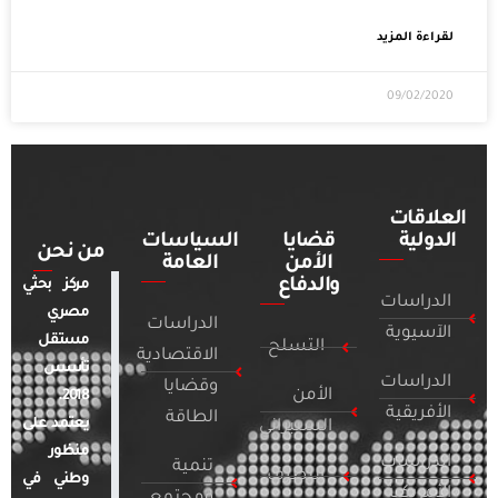
لقراءة المزيد
09/02/2020
العلاقات
الدولية
قضايا
السياسات
من نحن
الأمن
العامة
والدفاع
مركز بحثي
الدراسات
مصري
الدراسات
الآسيوية
مستقل
التسلح
الاقتصادية
تأسس
الدراسات
وقضايا
الأمن
2018.
الأفريقية
الطاقة
يعتمد على
السيبراني
منظور
الدراسات
تنمية
التطرف
وطني في
الأمريكية