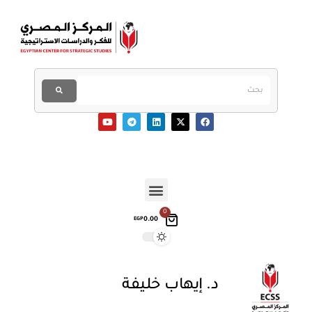
0
0.00
EGP
د. إيهاب خليفة