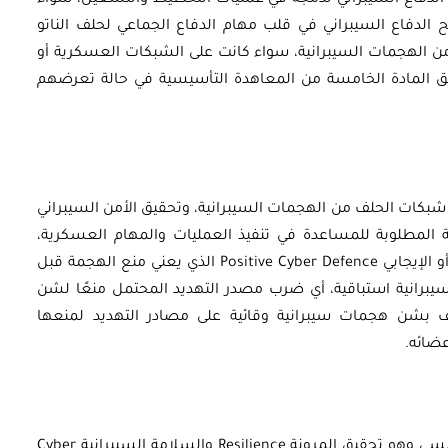
الدفاع السيبراني لدمجه في عمليات التخطيط والتشغيل، سواء
الدفاع السيبراني في قلب مهام الدفاع الجماعي لحلف الناتو
ن الهجمات السيبرانية، سواء كانت على الشبكات العسكرية أو
يق المادة الخامسة من المعاهدة التأسيسية في حالة تعرضهم
 شبكات الحلف من الهجمات السيبرانية، وتحقيق الأمن السيبراني
ة المطلوبة للمساعدة في تنفيذ العمليات والمهام العسكرية،
فضلًا عن تبني مفهوم الدفاع السيبراني الوقائي أو الإيجابي Positive Cyber Defence الذي يعني منع الهجمة قبل
 سيبرانية استباقية، أي ضرب مصدر التهديد المحتمل منعًا لشن
حلف بشن هجمات سيبرانية وقائية على مصادر التهديد لمنعها
ضائه.
تقوم سياسة الدفاع السيبراني للناتو على مبدأ رئيسي وهو تحقيق المرونة Resilience والسلامة السيبرانية Cyber