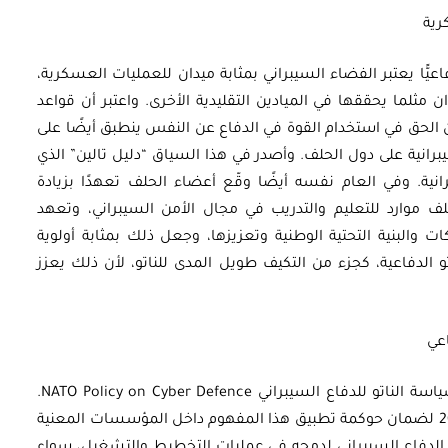
كرية
لناتو تفويضًا دفاعيًّا يعتبر الفضاء السيبراني بمثابة ميدان للعمليات العسكرية،
مثلما يحققها في الميادين التقليدية الأخرى. واعتبر أن قواعد
ن الحق في استخدام القوة في الدفاع عن النفس ينطبق أيضًا على
رانية على دول الحلف. وأصدر في هذا السياق “دليل تالين” الذي
رانية. وفي العام نفسه أيضًا وقّع أعضاء الحلف تعهدًا بزيادة
ف موارد للتعليم والتدريب في مجال الأمن السيبراني، وتعهد
ات والبنية التحتية الوطنية وتعزيزها، وجعل ذلك بمثابة أولوية
 الدفاعية، كجزء من التكيف طويل المدى للناتو، لأن ذلك يعزز
اعي
في عام 2014 وقّعت الدول الأعضاء في الناتو سياسة الناتو للدفاع السيبراني NATO Policy on Cyber Defence.
وقد تم إجراء تعديلات جديدة عليها في فبراير 2017 لضمان حوكمة تطبيق هذا المفهوم داخل المؤسسات المعنية