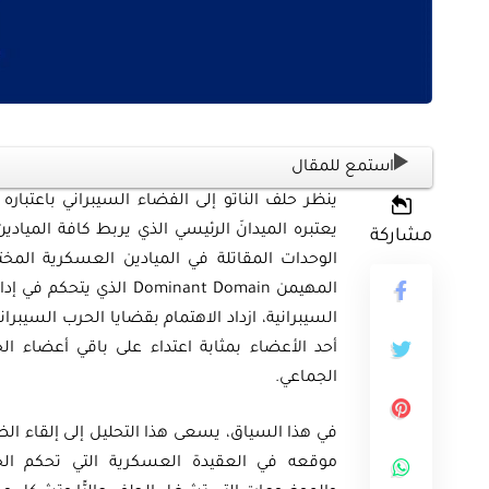
استمع للمقال
ينظر حلف الناتو إلى الفضاء السيبراني باعتبار
ثية
يعتبره الميدانَ الرئيسي الذي يربط كافة الميادي
مشاركة
أوراق بحثية
ورقة بحثية – المؤتمر الصهيوني الـ39:
الوحدات المقاتلة في الميادين العسكرية المخت
المهيمن ominant Domain
ن على مستقبل
ورقة بحثية – الطاقة المتجددة
السيبرانية، ازداد الاهتمام بقضايا الحرب السيبر
ية العالمية
أمن الطاقة المصري
أحد الأعضاء بمثابة اعتداء على باقي أعضاء ال
الجماعي.
EGP
EG
35.00
في هذا السياق، يسعى هذا التحليل إلى إلقاء الض
Add To Cart
Add
موقعه في العقيدة العسكرية التي تحكم الحل