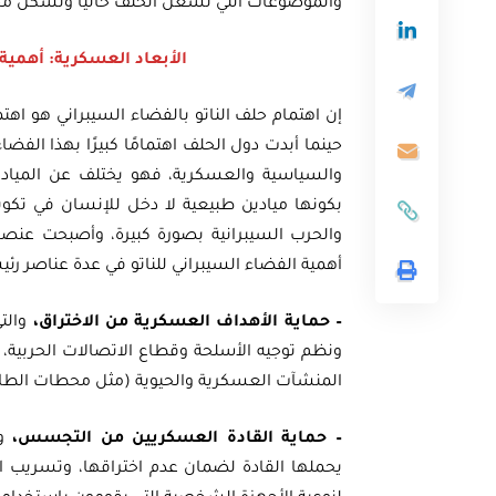
والموضوعات التي تشغل الحلف حاليًّا وتشكل مجال
الأبعاد العسكرية: أهمية 
حينما أبدت دول الحلف اهتمامًا كبيرًا بهذا الفضا
والسياسية والعسكرية، فهو يختلف عن الميادين ا
بكونها ميادين طبيعية لا دخل للإنسان في تكوين
والحرب السيبرانية بصورة كبيرة، وأصبحت عنصرًا
أهمية الفضاء السيبراني للناتو في عدة عناصر رئي
– حماية الأهداف العسكرية من الاختراق،
والتي
ونظم توجيه الأسلحة وقطاع الاتصالات الحربية، و
المنشآت العسكرية والحيوية (مثل محطات الطاقة 
– حماية القادة العسكريين من التجسس،
و
يحملها القادة لضمان عدم اختراقها، وتسريب ا