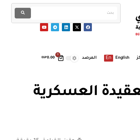
0
En
ز
English
المرصد
EGP
0.00
عقيدة العسكرية