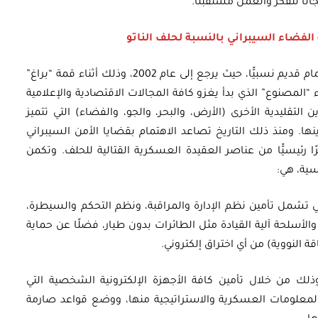
ًا للفكر والعمل مستقبلًا.
الفضاء السيبراني بالنسبة لحلف الناتو
إن اهتمام حلف الناتو بالفضاء السيبراني هو اهتمام قديم نسبيًّا، حيث يرجع إلى عام 2002، وذلك أثناء قمة “براغ”
ء “المصنوع” الذي بدأ يغزو كافة المجالات الاقتصادية والإعلامية
لتقليدية الأخرى (الأرض، والبحر، والجو، والفضاء) التي تتميز
ها. ومنذ ذلك التاريخ تصاعد الاهتمام بقضايا الأمن السيبراني
 رئيسيًّا من عناصر العقيدة العسكرية القتالية للحلف. وتكمن
سية، هي:
 تشمل تأمين نظم الإدارة والمراقبة، ونظم التحكم والسيطرة،
الأسلحة آلية القيادة مثل الطائرات بدون طيار، فضلًا عن حماية
النووية) من أي اختراق إلكتروني.
ذلك من خلال تأمين كافة الأجهزة الإلكترونية الشخصية التي
لمعلومات العسكرية والاستراتيجية منها، ووضع قواعد صارمة