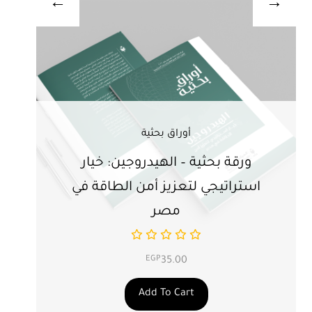
أوراق بحثية
ورقة بحثية – الهيدروجين: خيار
ور
استراتيجي لتعزيز أمن الطاقة في
ال
مصر
EGP
35.00
Add To Cart