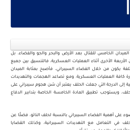
ه الميدان الخامس للقتال بعد الأرض والبحر والجو والفضاء، بل
أوراق بحثية
ن الأربعة الأخرى أثناء العمليات العسكرية، فالتنسيق بين جميع
ورقة بحثية - أمن الطاقة المصري:
لفة يكون من خلال الفضاء السيبراني، فأصبح بمثابة الميدان
D الذي يتحكم في إدارة كافة العمليات العسكرية. ومع تصاعد الهجمات والتهديدات
 وتعزيز
الغاز والنفط خارطة الموارد
انية إلى الدرجة التي جعلت الحلف يعتبر أن شن هجوم سيبراني على
وسياسات التعزيز
حلف، ويستوجب تطبيق المادة الخامسة الخاصة بتدابير الدفاع
EGP
35.00
وء على أهمية الفضاء السيبراني بالنسبة لحلف الناتو، فضلًا عن
Add To Cart
ف في التعامل مع التهديدات السيبرانية، وكذلك القضايا