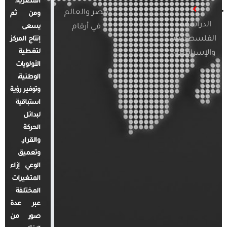
المصرية.
مصر والعالم
ومن ثم
الدراسات
في أرقام
يسعى
الفلسطينية
إنتاج المركز
لتغطية
والإسرائيلية
الأولويات
الوطنية،
وتوفير رؤية
استباقية
لبدائل
الحركة
والقرار.
وتعميق
الوعي إزاء
المتغيرات
المختلفة
عبر عدة
صور من