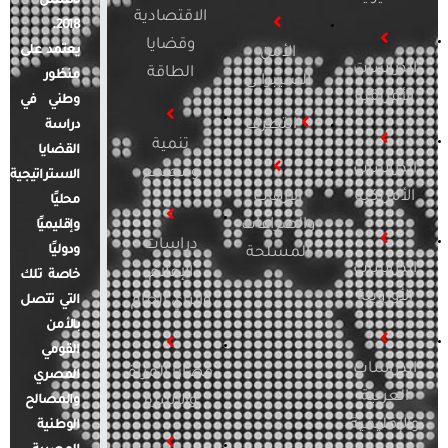
تأسس
الاقتصادية
2018.
وقضايا
يعتمد على
الأمن
الدراسات
الطاقة
منظور
السيبراني
الأفريقية
وطني في
التطرف
دراسة
تنمية
القضايا
الدراسات
ومجتمع
الاستراتيجية
الأمريكية
الإرهاب
محليًا
والصراعات
وإقليميًا
دراسات
ودوليًا
المسلحة
الدراسات
الإعلام
خاصة تلك
الأوروبية
والرأي العام
التي تتصل
بالأمن
القومي
الدراسات
قضايا المرأة
المصري
العربية
والأسرة
والمصالح
والإقليمية
الوطنية