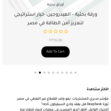
أوراق بحثية
ورقة بحثية – الهيدروجين: خيار استراتيجي
لتعزيز أمن الطاقة في مصر
EGP
35.00
Add To Cart
الأكثر مشاهدة
مؤشر مديري المشتريات: نمو واعد للقطاع غير النفطي في مصر
ثورة DeepSeek هل يفقد وادي السيليكون تاجه؟
التحرك الفاعل: آفاق الدور المصري في عمليات إعمار قطاع غزة