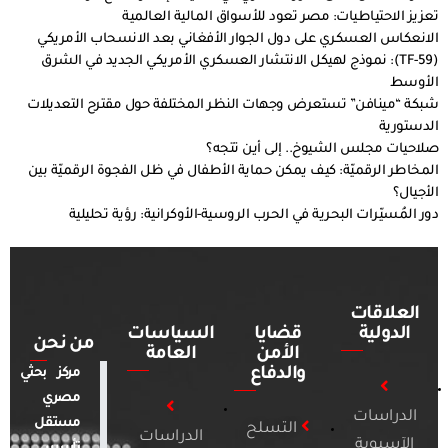
تعزيز الاحتياطيات: مصر تعود للأسواق المالية العالمية
الانعكاس العسكري على دول الجوار الأفغاني بعد الانسحاب الأمريكي
(TF-59): نموذج لهيكل الانتشار العسكري الأمريكي الجديد في الشرق
الأوسط
شبكة “مينافن” تستعرض وجهات النظر المختلفة حول مقترح التعديلات
الدستورية
صلاحيات مجلس الشيوخ.. إلى أين تتجه؟
المخاطر الرقميّة: كيف يمكن حماية الأطفال في ظل الفجوة الرقميّة بين
الأجيال؟
دور المُسيّرات البحرية في الحرب الروسية-الأوكرانية: رؤية تحليلية
العلاقات
الدولية
قضايا
السياسات
من نحن
الأمن
العامة
والدفاع
مركز بحثي
مصري
الدراسات
مستقل
التسلح
الدراسات
الآسيوية