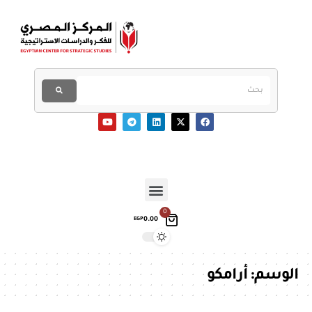
0
0.00
EGP
الوسم:
أرامكو