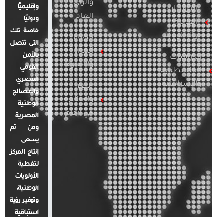
والرأي
وإقليميًا
الدراسات
العام
ودوليًا
العربية
خاصة تلك
والإقليمية
قضايا
التي تتصل
المرأة
بالأمن
الدراسات
والأسرة
القومي
الفلسطينية
المصري
والإسرائيلية
مصر
والمصالح
والعالم
الوطنية
في أرقام
المصرية.
ومن ثم
يسعى
إنتاج المركز
لتغطية
الأولويات
الوطنية،
وتوفير رؤية
استباقية