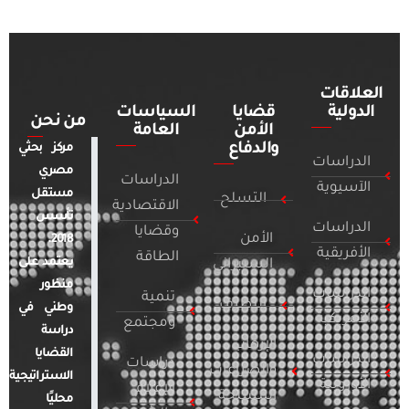
العلاقات
الدولية
قضايا
السياسات
من نحن
الأمن
العامة
والدفاع
مركز بحثي
الدراسات
مصري
الدراسات
الآسيوية
مستقل
التسلح
الاقتصادية
تأسس
الدراسات
وقضايا
الأمن
2018.
الأفريقية
الطاقة
يعتمد على
السيبراني
منظور
الدراسات
تنمية
التطرف
وطني في
الأمريكية
ومجتمع
دراسة
الإرهاب
القضايا
الدراسات
دراسات
والصراعات
الاستراتيجية
الأوروبية
الإعلام
المسلحة
محليًا