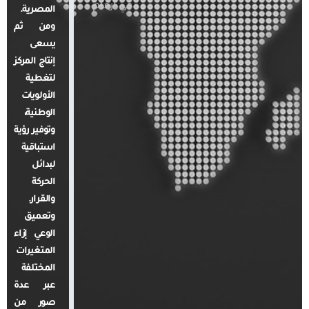
في أرقام
المصرية.
ومن ثم
يسعى
إنتاج المركز
لتغطية
الأولويات
الوطنية،
وتوفير رؤية
استباقية
لبدائل
الحركة
والقرار.
وتعميق
الوعي إزاء
المتغيرات
المختلفة
عبر عدة
صور من