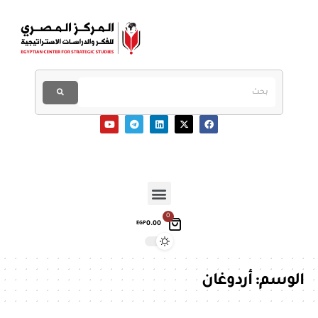
0
0.00
EGP
الوسم:
أردوغان