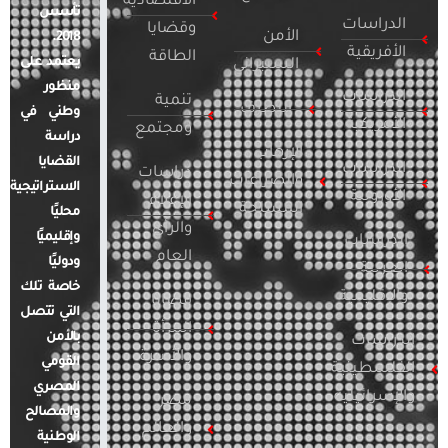
الاقتصادية
تأسس
الدراسات
وقضايا
الأمن
2018.
الأفريقية
الطاقة
يعتمد على
السيبراني
منظور
الدراسات
تنمية
التطرف
وطني في
الأمريكية
ومجتمع
دراسة
الإرهاب
القضايا
الدراسات
دراسات
والصراعات
الاستراتيجية
الأوروبية
الإعلام
المسلحة
محليًا
والرأي
وإقليميًا
الدراسات
العام
ودوليًا
العربية
خاصة تلك
والإقليمية
قضايا
التي تتصل
المرأة
بالأمن
الدراسات
والأسرة
القومي
الفلسطينية
المصري
والإسرائيلية
مصر
والمصالح
والعالم
الوطنية