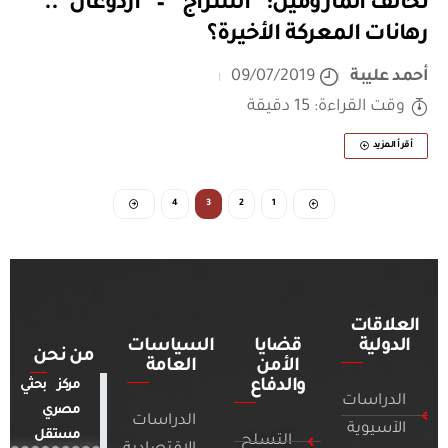
تحالف المأزومين: “السراج” – “أردوغان”..
رهانات المعركة الأخيرة؟
أحمد عليبة
09/07/2019
وقت القراءة: 15 دقيقة
أقرأ المزيد
4
3
2
1
العلاقات
الدولية
قضايا
السياسات
من نحن
الأمن
العامة
والدفاع
مركز بحثي
الدراسات
مصري
الدراسات
الآسيوية
مستقل
التسلح