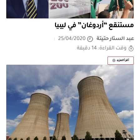
مستنقع “أردوغان” في ليبيا
عبد الستار حتيتة
25/04/2020
وقت القراءة: 14 دقيقة
أقرأ المزيد