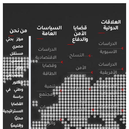
العلاقات
الدولية
قضايا
السياسات
من نحن
الأمن
العامة
والدفاع
مركز بحثي
الدراسات
مصري
الدراسات
الآسيوية
مستقل
التسلح
الاقتصادية
تأسس
الدراسات
وقضايا
الأمن
2018.
الأفريقية
الطاقة
يعتمد على
السيبراني
منظور
الدراسات
تنمية
التطرف
وطني في
الأمريكية
ومجتمع
دراسة
الإرهاب
القضايا
الدراسات
دراسات
والصراعات
الاستراتيجية
الأوروبية
الإعلام
المسلحة
محليًا
والرأي
وإقليميًا
الدراسات