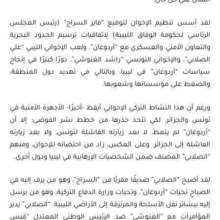
المنال على كل حال.
لقد أسس تنظيم الإخوان لتوقيع “فايز السراج” (رئيس المجلس
الرئاسي لحكومة الوفاق الليبية) لاتفاقيات ترسيم الحدود البحرية
والتعاون الأمني والعسكري مع “أردوغان”. ولعب الإخواني الليبي “علي
الصلابي”، والإخواني التونسي “راشد الغنوشي”، دورًا كبيرًا في إنجاح
سياسات “أردوغان” في ليبيا، وبالتالي في تهديد دول المنطقة،
والضغط على مؤسساتها وشعوبها.
ورغم أن هذا النشاط التركي الإخواني أيقظ -أخيرًا- الأجهزة الأمنية في
تونس والجزائر، لكي تتخذ حذرها من خطط نشر الفوضى؛ إلا أن
“أردوغان” لم يتعظ، لا بعد زيارته الفاشلة لتونس، ولا بعد زيارته
الفاشلة إلى الجزائر. وعلى العكس، زاد من احتضانه للإخوان، ومنهم
“الصلابي” المصنف ضمن الشخصيات الإرهابية في ليبيا ودول أخرى.
لقد أصبح “الصلابي” صديقًا مقربًا من “السراج”، وهو من يزف إليه في
الصباح تحيات “أردوغان”، وتحيات وزارة الدفاع التركية، وهو من يرسل
إليه ببشائر نقل الأسلحة والمرتزقة إلى الأراضي الليبية. “الصلابي” يدير
المؤامرات مع “الغنوشي” ضد الرئيس الوطني المعتدل “قيس