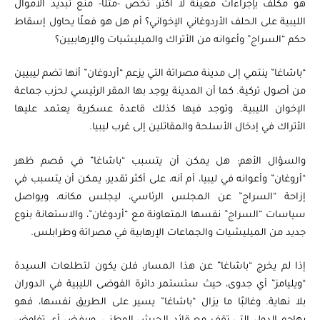
هو مكلف بإجراءات معينة لا أكثر، تخص -مثلًا- منع تبديد الأموال
الليبية على الحلف الأردوغاني الإخواني؟ أم هل هو فعلًا يحاول إسقاط
حكم “السراج” وأعوانه من الأتراك والميليشيات والإرهابيين؟
“باشاغا” ينتمي إلى مدينة مصراتة التي يزعم “أردوغان” أنها تضم ليبيين
من أصول تركية. كما أن المدينة يوجد بها المقر الرئيسي لحزب جماعة
الإخوان الليبية. وتوجد فيها كذلك قاعدة عسكرية يعتمد عليها
الأتراك في إدخال الأسلحة والمقاتلين إلى غرب ليبيا.
والسؤال الأهم: هل يمكن أن يتسبب “باشاغا” في قصم ظهر
“أروغان” وأعوانه في ليبيا، أم أنه، على أكثر تقدير، يمكن أن يتسبب في
إزاحة “السراج” عن المجلس الرئاسي، ليجلس مكانه، ويواصل
سياسات “السراج” نفسها المتعاونة مع “أردوغان”، والاستعانة بنوع
جديد من الميليشيات والجماعات الإرهابية في مصراتة وطرابلس.
إذا لم يخرج “باشاغا” عن هذا المسار، فلن يكون لتطلعات السيدة
“ويليامز” أي جدوى، حيث ستستمر دائرة الفوضى الليبية في الدوران
بلا نهاية. وغالبًا ما يزال “باشاغا” يسير على الطريق نفسها، فهو