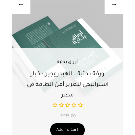
أوراق بحثية
ورقة بحثية – الهيدروجين: خيار
و
استراتيجي لتعزيز أمن الطاقة في
ا
مصر
EGP
35.00
Add To Cart