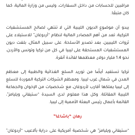
مراقبين للحسابات من داخل السفارات، وليس من وزارة المالية، كما
كان متبعًا.
يبدو أن موضوع الديون الليبية التي لا تنتهي لصالح المستشفيات
التركية، تعد من أهم المصادر المالية لنظام “أردوغان” للاستيلاء على
ثروات الليبيين، بعد تصدير الأسلحة. على سبيل المثال، بلغت ديون
المستشفيات المستحقة على ليبيا في كل من تركيا وتونس والأردن،
نحو 1.4 مليار دولار، معظمها لفائدة أنقرة.
تركيا تستفيد أيضًا من توريد السلع الغذائية والطبية إلى معظم
المدن في شمال غرب ليبيا. ومعظم الشركات التركية الموردة للسلع
إلى ليبيا يملكها أقارب لأردوغان، مع شخصيات من الإخوان والجماعة
الليبية المقاتلة. وكل هذا معلوم لدى السيدة “ستيفاني ويليامز”،
القائمة بأعمال رئيس البعثة الأممية إلى ليبيا.
رهان “باشاغا”
“ستيفاني ويليامز” هي شخصية أمريكية على دراية بألاعيب “أردوغان”