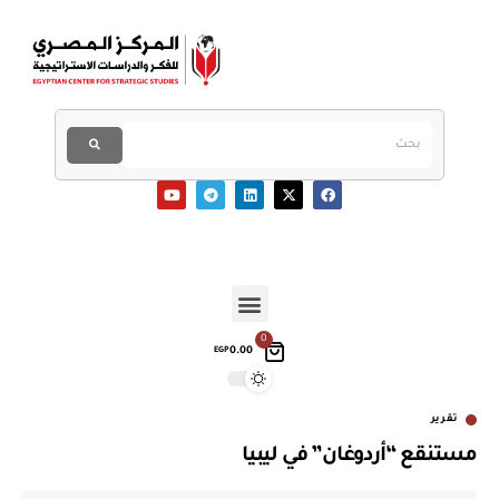
0
0.00
EGP
تقرير
مستنقع “أردوغان” في ليبيا