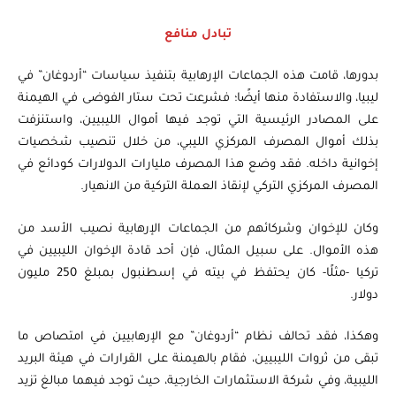
تبادل منافع
بدورها، قامت هذه الجماعات الإرهابية بتنفيذ سياسات “أردوغان” في
ليبيا، والاستفادة منها أيضًا؛ فشرعت تحت ستار الفوضى في الهيمنة
على المصادر الرئيسية التي توجد فيها أموال الليبيين، واستنزفت
بذلك أموال المصرف المركزي الليبي، من خلال تنصيب شخصيات
إخوانية داخله. فقد وضع هذا المصرف مليارات الدولارات كودائع في
المصرف المركزي التركي لإنقاذ العملة التركية من الانهيار.
وكان للإخوان وشركائهم من الجماعات الإرهابية نصيب الأسد من
هذه الأموال. على سبيل المثال، فإن أحد قادة الإخوان الليبيين في
تركيا -مثلًا- كان يحتفظ في بيته في إسطنبول بمبلغ 250 مليون
دولار.
وهكذا، فقد تحالف نظام “أردوغان” مع الإرهابيين في امتصاص ما
تبقى من ثروات الليبيين، فقام بالهيمنة على القرارات في هيئة البريد
الليبية، وفي شركة الاستثمارات الخارجية، حيث توجد فيهما مبالغ تزيد