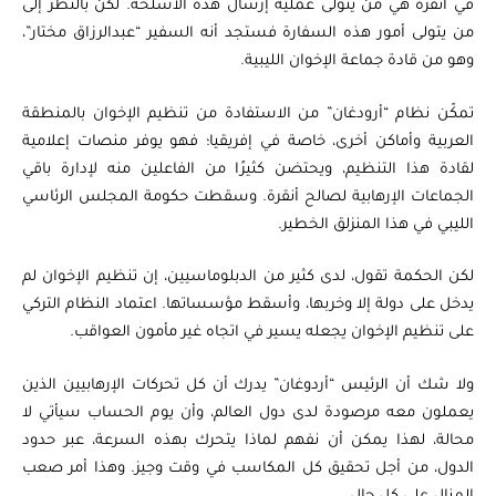
في أنقرة هي من يتولى عملية إرسال هذه الأسلحة. لكن بالنظر إلى
من يتولى أمور هذه السفارة فستجد أنه السفير “عبدالرزاق مختار”،
وهو من قادة جماعة الإخوان الليبية.
تمكّن نظام “أرودغان” من الاستفادة من تنظيم الإخوان بالمنطقة
العربية وأماكن أخرى، خاصة في إفريقيا؛ فهو يوفر منصات إعلامية
لقادة هذا التنظيم، ويحتضن كثيرًا من الفاعلين منه لإدارة باقي
الجماعات الإرهابية لصالح أنقرة. وسقطت حكومة المجلس الرئاسي
الليبي في هذا المنزلق الخطير.
لكن الحكمة تقول، لدى كثير من الدبلوماسيين، إن تنظيم الإخوان لم
يدخل على دولة إلا وخربها، وأسقط مؤسساتها. اعتماد النظام التركي
على تنظيم الإخوان يجعله يسير في اتجاه غير مأمون العواقب.
ولا شك أن الرئيس “أردوغان” يدرك أن كل تحركات الإرهابيين الذين
يعملون معه مرصودة لدى دول العالم، وأن يوم الحساب سيأتي لا
محالة، لهذا يمكن أن نفهم لماذا يتحرك بهذه السرعة، عبر حدود
الدول، من أجل تحقيق كل المكاسب في وقت وجيز. وهذا أمر صعب