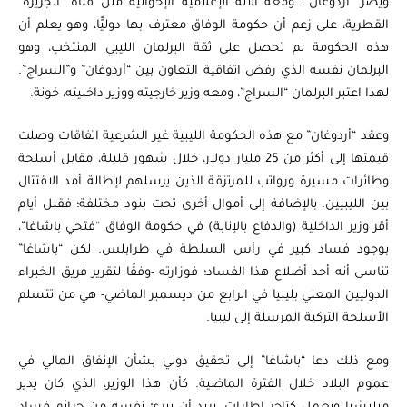
ويُصر “أردوغان”، ومعه الآلة الإعلامية الإخوانية مثل قناة “الجزيرة”
القطرية، على زعم أن حكومة الوفاق معترف بها دوليًّا، وهو يعلم أن
هذه الحكومة لم تحصل على ثقة البرلمان الليبي المنتخب، وهو
البرلمان نفسه الذي رفض اتفاقية التعاون بين “أردوغان” و”السراج”.
لهذا اعتبر البرلمان “السراج”، ومعه وزير خارجيته ووزير داخليته، خونة.
وعقد “أردوغان” مع هذه الحكومة الليبية غير الشرعية اتفاقات وصلت
قيمتها إلى أكثر من 25 مليار دولار، خلال شهور قليلة، مقابل أسلحة
وطائرات مسيرة ورواتب للمرتزقة الذين يرسلهم لإطالة أمد الاقتتال
بين الليبيين. بالإضافة إلى أموال أخرى تحت بنود مختلفة؛ فقبل أيام
أقر وزير الداخلية (والدفاع بالإنابة) في حكومة الوفاق “فتحي باشاغا”،
بوجود فساد كبير في رأس السلطة في طرابلس. لكن “باشاغا”
تناسى أنه أحد أضلاع هذا الفساد؛ فوزارته -وفقًا لتقرير فريق الخبراء
الدوليين المعني بليبيا في الرابع من ديسمبر الماضي- هي من تتسلم
الأسلحة التركية المرسلة إلى ليبيا.
ومع ذلك دعا “باشاغا” إلى تحقيق دولي بشأن الإنفاق المالي في
عموم البلاد خلال الفترة الماضية. كأن هذا الوزير، الذي كان يدير