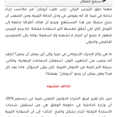
استمع للمقال
مهما حقق الرئيس التركي “رجب طيب أروغان” من مكاسب جراء
تدخله في ليبيا؛ إلا أنه يغوص في وحل الحالة الليبية، ومن الصعب أن
يخرج سليمًا من هذا المستنقع. ويبدو أن هناك أطرافًا تدفعه إلى
التوغل أكثر، لكي تُحقق لنفسها أكبر استفادة ممكنة. إنه يبدو كرئيس
متهور، لا يضع أي اعتبار لا لشعبه ولا لسمعة دولته على الصعيدين
الإقليمي والدولي.
ما هي ركائز التحرك الأردوغاني في ليبيا، وإلى أين يمكن أن يصل؟ أعتقد
أنه ينصب على اتجاهين: الأول، استغلال الجماعات الإرهابية. والثاني،
سرقة أكبر كمية من الأموال الليبية. لكن يبقى السؤال: ماذا بعد كل
هذا؟ وهل يمكن أن ينجو “أردوغان” بفعلته؟
تحالف مشبوه
حين ذكر تقرير فريق الخبراء الدوليين المعني بليبيا في ديسمبر 2019،
أن وزارة الداخلية في حكومة الوفاق هي من تستقبل شحنات
الأسلحة التركية؛ أشار بشكل واضح -كذلك- إلى أن السفارة الليبية