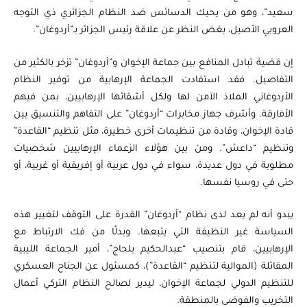
سعيد”، وهو من يحيك الدسائس ضد النظام الجزائري ذي التوجه
العروبي الأصيل، بغض النظر عن علاقة رئيس الجزائر بـ”أردوغان”.
إن قضية تبادل المنافع بين جماعة الإخوان و”أردوغان” تزخر بالكثير من
التفاصيل. فقد استفادت الجماعة الإرهابية من توفير النظام
الأردوغاني الملاذ الآمن لها ولكل أشقائها الإرهابيين، بمن فيهم
الأفارقة. وأشرف جهاز مخابرات “أردوغان” على التفاهم والتنسيق بين
قادة الإخوان، وقادة من تنظيمات أخرى خطيرة، مثل تنظيم “القاعدة”
وتنظيم “داعش”. ومن بين هؤلاء الزعماء الإرهابيين شخصيات
مطلوبة في دول عديدة، سواء في دول عربية أو إفريقية أو غربية، أو
حتى في روسيا نفسها.
يبدو أنه لم يعد لدى نظام “أردوغان” القدرة على التوقف لتغيير هذه
السياسة غير النظيفة التي يتبعها. وبدلًا من فك الارتباط مع
الإرهابيين، قام بتنصيب “عبدالحكيم بلحاج”، أمير الجماعة الليبية
المقاتلة (الموالية لتنظيم “القاعدة”)، كمسئول عن الجناح العسكري
للتنظيم الدولي لجماعة الإخوان، ليدير لصالح النظام التركي أعمال
التخريب والفوضى بالمنطقة.