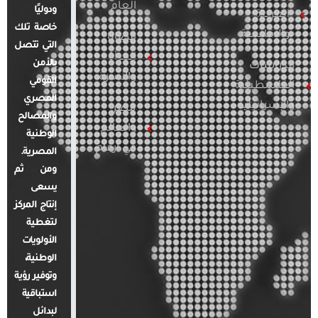
العام
ودوليًا
العربية
خاصة تلك
والإقليمية
قضايا
التي تتصل
المرأة
بالأمن
الدراسات
والأسرة
القومي
الفلسطينية
المصري
والإسرائيلية
مصر
والمصالح
والعالم
الوطنية
في أرقام
المصرية.
ومن ثم
يسعى
إنتاج المركز
لتغطية
الأولويات
الوطنية،
وتوفير رؤية
استباقية
لبدائل