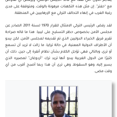
يهاجم الدول التي تقف مع قائد الجيش الوطني، ويرفض أي تفاوض
مع “حفتر”. إن مثل هذه التكهنات مرهونة بالوقت، ومتوقفة على مدى
رغبة الغرب في إنهاء التحالف التركي مع الإرهابيين في المنطقة.
لقد رفض الرئيس التركي الامتثال للقرار 1970 لسنة 2011 الصادر عن
مجلس الأمن بخصوص حظر التسليح على ليبيا. هذا ما قاله صراحة
تقرير فريق الخبراء الدوليين الذي تم تقديمه لمجلس الأمن، لكن يبدو
أن الأطراف الدولية المعنية، في حالة تركيا، ما زالت لا تريد أن تسمع
أو ترى، وبالتالي فهي تؤجل الكلام بشأن نظام أنقرة إلى حين، ذلك أن
كثيرًا من الدول الغربية يبدو أنها تريد ترك “أردوغان” لمصيره الذي
يسير إليه، وهو السقوط، وهي ترى أن هذا ربما أصبح أقرب من أي
وقت مضى.