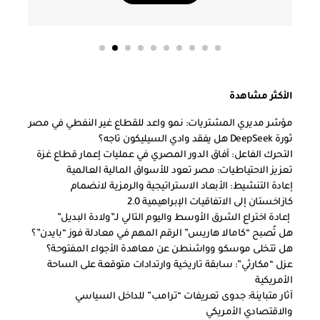
الأكثر مشاهدة
مؤشر مديري المشتريات: نمو واعد للقطاع غير النفطي في مصر
ثورة DeepSeek هل يفقد وادي السيليكون تاجه؟
التحرك الفاعل: آفاق الدور المصري في عمليات إعمار قطاع غزة
تعزيز الاحتياطيات: مصر تعود للأسواق المالية العالمية
إعادة التنشيط: الأبعاد الاستراتيجية والرمزية لانضمام
كازاخستان إلى الاتفاقيات الإبراهيمية 2.0
إعادة اختراع الشرق الأوسط واليوم التالي لـ”ولادة البديل”
هل تُصبح “كامالا هاريس” الرقم المهم في معادلة فوز “بايدن”؟
هل تتخلى موسكو وواشنطن عن معاهدة الأجواء المفتوحة؟
عزل “مكارثي”: سابقة تاريخية وارتدادات متوقعة على الساحة
الأمريكية
آثار متباينة: جدوى تعريفات “ترامب” للداخل السياسي
والاقتصادي الأمريكي