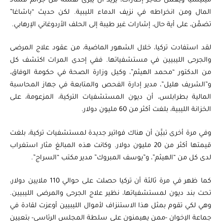
ميليشيا ويعمل كتاجر إطارات، يريد أن يبرئ نفسه من جرائم فساد
المال ومن انخراطه في نزيف الدماء الليبية. لكن حديث “باشاغا”
تضمَّن، على أية حال، إشارات غير طيبة إلى الحلف الأردوغاني الإرهابي.
لقد استفادت تركيا، خلال الشهور الماضية، من عقود علاج المرضى
والجرحى الليبيين في مستشفياتها. ففي إحدى المرات اكتشف كل
من الدكتور “محمد الهيثم”، وكيل وزارة الصحة في حكومة الوفاق،
و”الشريف هليل”، مدير إدارة الفحص والمتابعة في جهاز المحاسبة
المالية بطرابلس، أن ديون المستشفيات التركية، المزعومة، على
الخزانة الليبية، بلغت أكثر من 60 مليون دولار.
وفي مرة أخرى تبيَّن أن هناك فواتير جديدة لمستشفيات تركية، بلغت
قيمتها أكثر من 20 مليون دولار. وكانت هذه المبالغ مثار استغراب
لدى كل من “الهيثم”، و”يوسف المبروك” مدير مكتب “السراج”.
كما ظهر في مرة ثالثة أن تركيا حصلت على حوالي 110 ملايين دولار،
تحت بند ديون لمستشفياتها، نظير علاج الجرحى والمرضى الليبيين.
وهي لكي تقوم بمثل هذا الاستنزاف لأموال الليبيين أوعزت لقادة في
جماعة الإخوان -ممن يهيمنون على سلطة المجلس الرئاسي- بتعيين