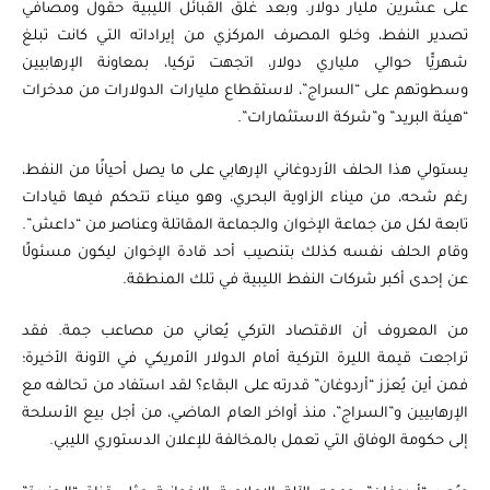
على عشرين مليار دولار. وبعد غلق القبائل الليبية حقول ومصافي
تصدير النفط، وخلو المصرف المركزي من إيراداته التي كانت تبلغ
شهريًّا حوالي ملياري دولار، اتجهت تركيا، بمعاونة الإرهابيين
وسطوتهم على “السراج”، لاستقطاع مليارات الدولارات من مدخرات
“هيئة البريد” و”شركة الاستثمارات”.
يستولي هذا الحلف الأردوغاني الإرهابي على ما يصل أحيانًا من النفط،
رغم شحه، من ميناء الزاوية البحري، وهو ميناء تتحكم فيها قيادات
تابعة لكل من جماعة الإخوان والجماعة المقاتلة وعناصر من “داعش”.
وقام الحلف نفسه كذلك بتنصيب أحد قادة الإخوان ليكون مسئولًا
عن إحدى أكبر شركات النفط الليبية في تلك المنطقة.
من المعروف أن الاقتصاد التركي يُعاني من مصاعب جمة. فقد
تراجعت قيمة الليرة التركية أمام الدولار الأمريكي في الآونة الأخيرة؛
فمن أين يُعزز “أردوغان” قدرته على البقاء؟ لقد استفاد من تحالفه مع
الإرهابيين و”السراج”، منذ أواخر العام الماضي، من أجل بيع الأسلحة
إلى حكومة الوفاق التي تعمل بالمخالفة للإعلان الدستوري الليبي.