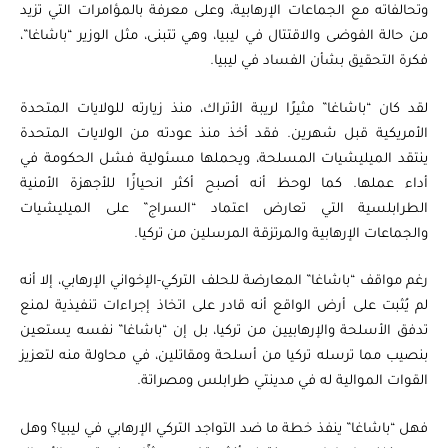
وتحالفاته مع الجماعات الإرهابية، وعلى معرفة بالمؤامرات التي تزيد
من حالة الفوضى والاقتتال في ليبيا، وهي تتبنى، مثل الوزير “باشاغا”،
فكرة التحقيق بشأن الفساد في ليبيا.
لقد كان “باشاغا” مثيرًا لريبة الأتراك، منذ زيارته للولايات المتحدة
الأمريكية قبل شهرين. فقد أخذ منذ عودته من الولايات المتحدة
ينتقد الميليشيات المسلحة، ويحملها مسئولية فشل الحكومة في
أداء عملها. كما لوحظ أنه أصبح أكثر انحيازًا للأجهزة الأمنية
الطرابلسية التي تعارض اعتماد “السراج” على الميليشيات
والجماعات الإرهابية والمرتزقة المرسلين من تركيا.
رغم مواقف “باشاغا” المعارضة للحلف التركي-الإخواني الإرهابي، إلا أنه
لم يُثبت على أرض الواقع أنه قادر على اتخاذ إجراءات تنفيذية لمنع
تدفق الأسلحة والإرهابيين من تركيا، بل إن “باشاغا” نفسه يستعين
بنصيب مما ترسله تركيا من أسلحة ومقاتلين، في محاولة منه لتعزيز
القوات الموالية له في مدينتي طرابلس ومصراتة.
فهل “باشاغا” ينفذ خطة ما ضد التواجد التركي الإرهابي في ليبيا؟ وهل