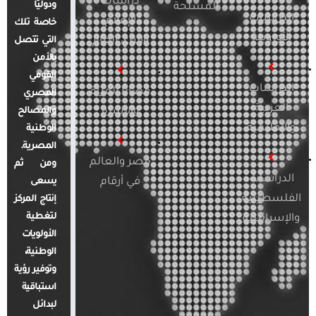
دراسات
ودوليًا
المسلحة
الدراسات
الإعلام
خاصة تلك
الأوروبية
والرأي العام
التي تتصل
بالأمن
القومي
الدراسات
قضايا المرأة
المصري
العربية
والأسرة
والمصالح
والإقليمية
الوطنية
المصرية.
مصر والعالم
ومن ثم
الدراسات
في أرقام
يسعى
الفلسطينية
إنتاج المركز
لتغطية
والإسرائيلية
الأولويات
الوطنية،
وتوفير رؤية
استباقية
لبدائل