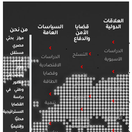
العلاقات
الدولية
قضايا
السياسات
من نحن
الأمن
العامة
والدفاع
مركز بحثي
مصري
الدراسات
مستقل
التسلح
الدراسات
الآسيوية
تأسس
الاقتصادية
2018.
وقضايا
يعتمد على
الأمن
الدراسات
الطاقة
منظور
السيبراني
الأفريقية
وطني في
التطرف
دراسة
تنمية
القضايا
الدراسات
ومجتمع
الاستراتيجية
الأمريكية
الإرهاب
محليًا
والصراعات
وإقليميًا