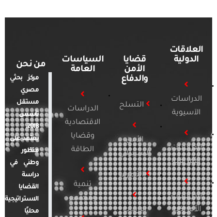
العلاقات
الدولية
قضايا
السياسات
من نحن
الأمن
العامة
والدفاع
مركز بحثي
مصري
الدراسات
مستقل
التسلح
الدراسات
الآسيوية
تأسس
الاقتصادية
2018.
وقضايا
يعتمد على
الأمن
الدراسات
الطاقة
منظور
السيبراني
الأفريقية
وطني في
التطرف
دراسة
تنمية
القضايا
الدراسات
ومجتمع
الاستراتيجية
الأمريكية
الإرهاب
محليًا