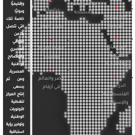
والصراعات
وإقليميًا
دراسات
ودوليًا
المسلحة
الدراسات
الإعلام
خاصة تلك
الأوروبية
والرأي العام
التي تتصل
بالأمن
القومي
الدراسات
قضايا المرأة
المصري
العربية
والأسرة
والمصالح
والإقليمية
الوطنية
المصرية.
مصر والعالم
ومن ثم
الدراسات
في أرقام
يسعى
الفلسطينية
إنتاج المركز
لتغطية
والإسرائيلية
الأولويات
الوطنية،
وتوفير رؤية
استباقية