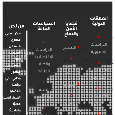
العلاقات
الدولية
قضايا
السياسات
من نحن
الأمن
العامة
والدفاع
مركز بحثي
مصري
الدراسات
مستقل
التسلح
الدراسات
الآسيوية
تأسس
الاقتصادية
2018.
وقضايا
يعتمد على
الأمن
الدراسات
الطاقة
منظور
السيبراني
الأفريقية
وطني في
التطرف
دراسة
تنمية
القضايا
الدراسات
ومجتمع
الاستراتيجية
الأمريكية
الإرهاب
محليًا
والصراعات
وإقليميًا