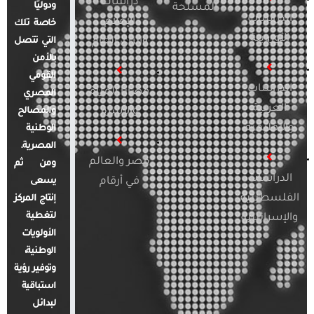
دراسات
ودوليًا
المسلحة
الدراسات
الإعلام
خاصة تلك
الأوروبية
والرأي العام
التي تتصل
بالأمن
القومي
الدراسات
قضايا المرأة
المصري
العربية
والأسرة
والمصالح
والإقليمية
الوطنية
المصرية.
مصر والعالم
ومن ثم
الدراسات
في أرقام
يسعى
الفلسطينية
إنتاج المركز
لتغطية
والإسرائيلية
الأولويات
الوطنية،
وتوفير رؤية
استباقية
لبدائل