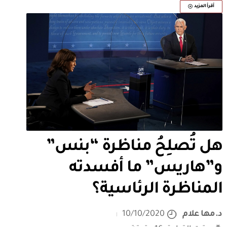
أقرأ المزيد
هل تُصلِحُ مناظرة “بنس”
و”هاريس” ما أفسدته
المناظرة الرئاسية؟
د.مها علام
10/10/2020