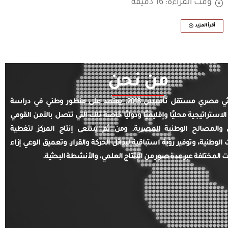
وقت القراءة: 16 دقيقة
أقرأ المزيد
من نحن
مركز بحثي مصري مستقل تأسس 2018. يعتمد على منظور وطني في دراسة
الاستراتيجية محليًا وإقليميًا ودوليًا خاصة تلك التي تتصل بالأمن القومي
والمصالح الوطنية المصرية. ومن ثم يسعى إنتاج المركز لتغطية
ت الوطنية، وتوفير رؤية استباقية لبدائل الحركة والقرار. وتعميق الوعي إزاء
ت المختلفة عبر عدة صور من الإنتاج العلمي، والأنشطة البحثية.