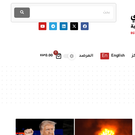
0
En
ز
English
المرصد
EGP
0.00