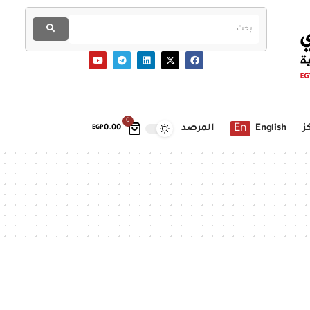
0
En
ز
English
المرصد
EGP
0.00