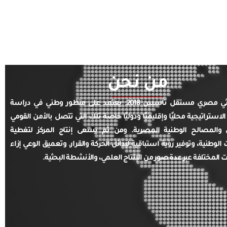
من نحن
مركز بحثي مصري مستقل تأسس 2018. يعتمد على منظور وطني في دراسة
الاستراتيجية محليًا وإقليميًا ودوليًا خاصة تلك التي تتصل بالأمن القومي
والمصالح الوطنية المصرية. ومن ثم يسعى إنتاج المركز لتغطية
ت الوطنية، وتوفير رؤية استباقية لبدائل الحركة والقرار. وتعميق الوعي إزاء
ت المختلفة عبر عدة صور من الإنتاج العلمي، والأنشطة البحثية.