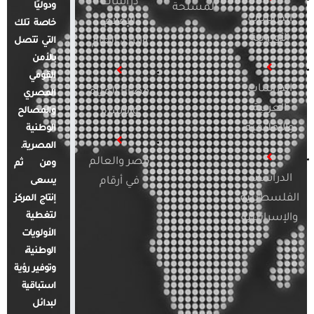
دراسات
ودوليًا
المسلحة
الدراسات
الإعلام
خاصة تلك
الأوروبية
والرأي العام
التي تتصل
بالأمن
القومي
الدراسات
قضايا المرأة
المصري
العربية
والأسرة
والمصالح
والإقليمية
الوطنية
المصرية.
مصر والعالم
ومن ثم
الدراسات
في أرقام
يسعى
الفلسطينية
إنتاج المركز
لتغطية
والإسرائيلية
الأولويات
الوطنية،
وتوفير رؤية
استباقية
لبدائل