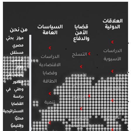
العلاقات
الدولية
قضايا
السياسات
من نحن
الأمن
العامة
والدفاع
مركز بحثي
مصري
الدراسات
مستقل
التسلح
الدراسات
الآسيوية
تأسس
الاقتصادية
2018.
وقضايا
يعتمد على
الأمن
الدراسات
الطاقة
منظور
السيبراني
الأفريقية
وطني في
التطرف
دراسة
تنمية
القضايا
الدراسات
ومجتمع
الاستراتيجية
الأمريكية
الإرهاب
محليًا
والصراعات
وإقليميًا