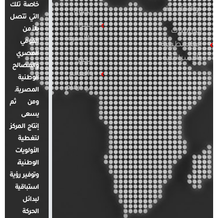
خاصة تلك
والإقليمية
قضايا
التي تتصل
المرأة
بالأمن
الدراسات
والأسرة
القومي
الفلسطينية
المصري
والإسرائيلية
مصر
والمصالح
والعالم
الوطنية
في أرقام
المصرية.
ومن ثم
يسعى
إنتاج المركز
لتغطية
الأولويات
الوطنية،
وتوفير رؤية
استباقية
لبدائل
الحركة