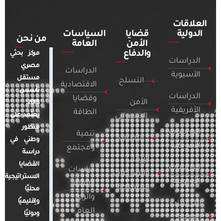
العلاقات
الدولية
قضايا
السياسات
من نحن
الأمن
العامة
والدفاع
مركز بحثي
الدراسات
مصري
الدراسات
الآسيوية
مستقل
التسلح
الاقتصادية
تأسس
الدراسات
وقضايا
الأمن
2018.
الأفريقية
الطاقة
يعتمد على
السيبراني
منظور
الدراسات
تنمية
التطرف
وطني في
الأمريكية
ومجتمع
دراسة
الإرهاب
القضايا
الدراسات
دراسات
والصراعات
الاستراتيجية
الأوروبية
الإعلام
المسلحة
محليًا
والرأي
وإقليميًا
الدراسات
العام
ودوليًا
العربية