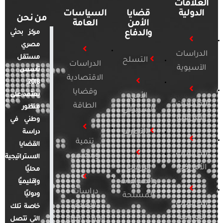
العلاقات
الدولية
قضايا
السياسات
من نحن
الأمن
العامة
والدفاع
مركز بحثي
مصري
الدراسات
مستقل
التسلح
الدراسات
الآسيوية
تأسس
الاقتصادية
2018.
وقضايا
يعتمد على
الأمن
الدراسات
الطاقة
منظور
السيبراني
الأفريقية
وطني في
التطرف
دراسة
تنمية
القضايا
الدراسات
ومجتمع
الاستراتيجية
الأمريكية
الإرهاب
محليًا
والصراعات
وإقليميًا
دراسات
ودوليًا
المسلحة
الدراسات
الإعلام
خاصة تلك
الأوروبية
والرأي العام
التي تتصل