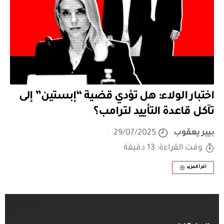
اختبار الولاء: هل تؤدي قضية “إبستين” إلى
تآكل قاعدة التأييد لترامب؟
بيير يعقوب
29/07/2025
وقت القراءة: 13 دقيقة
أقرأ المزيد