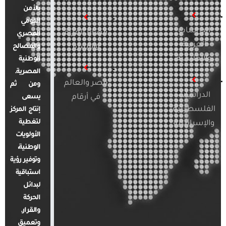
بالأمن
القومي
الدراسات
قضايا المرأة
المصري
العربية
والأسرة
والمصالح
والإقليمية
الوطنية
المصرية.
مصر والعالم
ومن ثم
الدراسات
في أرقام
يسعى
الفلسطينية
إنتاج المركز
لتغطية
والإسرائيلية
الأولويات
الوطنية،
وتوفير رؤية
استباقية
لبدائل
الحركة
والقرار.
وتعميق