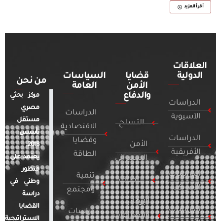
أقرأ المزيد
العلاقات
الدولية
قضايا
السياسات
من نحن
الأمن
العامة
والدفاع
مركز بحثي
الدراسات
مصري
الدراسات
الآسيوية
مستقل
التسلح
الاقتصادية
تأسس
الدراسات
وقضايا
الأمن
2018.
الأفريقية
الطاقة
يعتمد على
السيبراني
منظور
الدراسات
تنمية
التطرف
وطني في
الأمريكية
ومجتمع
دراسة
الإرهاب
القضايا
الدراسات
دراسات
والصراعات
الاستراتيجية