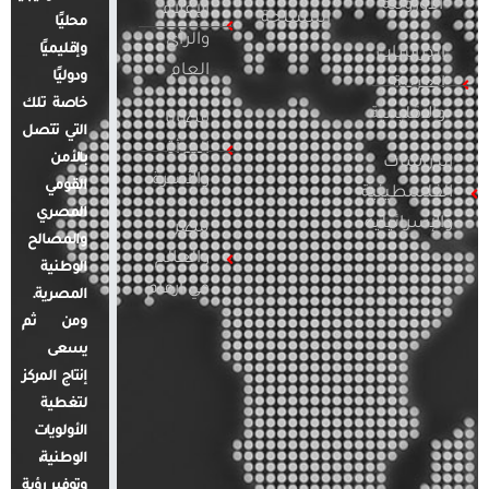
الأوروبية
الإعلام
المسلحة
محليًا
والرأي
وإقليميًا
الدراسات
العام
ودوليًا
العربية
خاصة تلك
والإقليمية
قضايا
التي تتصل
المرأة
بالأمن
الدراسات
والأسرة
القومي
الفلسطينية
المصري
والإسرائيلية
مصر
والمصالح
والعالم
الوطنية
في أرقام
المصرية.
ومن ثم
يسعى
إنتاج المركز
لتغطية
الأولويات
الوطنية،
وتوفير رؤية