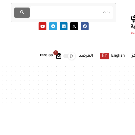
0
En
ز
English
المرصد
EGP
0.00