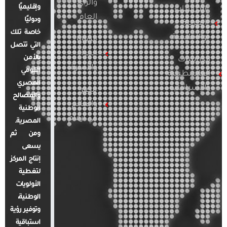
والرأي
وإقليميًا
الدراسات
العام
ودوليًا
العربية
خاصة تلك
والإقليمية
قضايا
التي تتصل
المرأة
بالأمن
الدراسات
والأسرة
القومي
الفلسطينية
المصري
والإسرائيلية
مصر
والمصالح
والعالم
الوطنية
في أرقام
المصرية.
ومن ثم
يسعى
إنتاج المركز
لتغطية
الأولويات
الوطنية،
وتوفير رؤية
استباقية