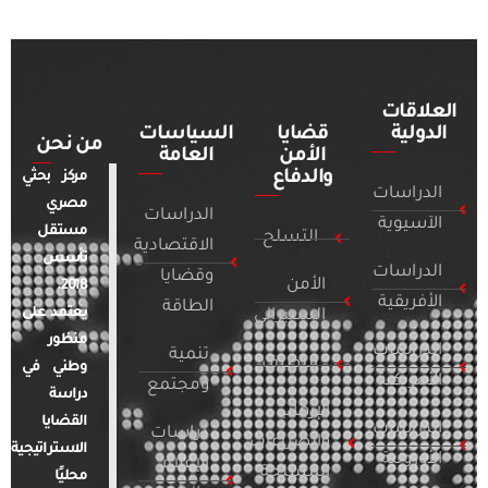
العلاقات
الدولية
قضايا
السياسات
من نحن
الأمن
العامة
والدفاع
مركز بحثي
الدراسات
مصري
الدراسات
الآسيوية
مستقل
التسلح
الاقتصادية
تأسس
الدراسات
وقضايا
الأمن
2018.
الأفريقية
الطاقة
يعتمد على
السيبراني
منظور
الدراسات
تنمية
التطرف
وطني في
الأمريكية
ومجتمع
دراسة
الإرهاب
القضايا
الدراسات
دراسات
والصراعات
الاستراتيجية
الأوروبية
الإعلام
المسلحة
محليًا